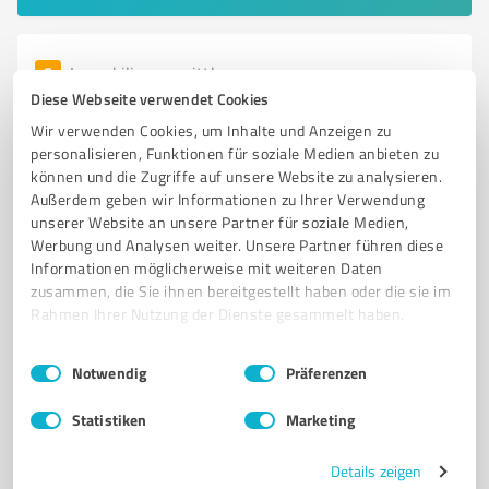
6
Immobilienvermittlung
Immobilien HR Hattersheim am Main
Diese Webseite verwendet Cookies
Wir verwenden Cookies, um Inhalte und Anzeigen zu
Immobilien HR - Ihre Immobilienagentur für Kauf und
personalisieren, Funktionen für soziale Medien anbieten zu
Verkauf in Hattersheim
können und die Zugriffe auf unsere Website zu analysieren.
Außerdem geben wir Informationen zu Ihrer Verwendung
IMMOBILIENAGENTUR
IMMOBILIENVERMITTLUNG
KAUF
VERKAUF
unserer Website an unsere Partner für soziale Medien,
TEILVERKAUF
WOHNIMMOBILIEN
ANLAGEOBJEKTE
MARKTANALYSE
Werbung und Analysen weiter. Unsere Partner führen diese
Informationen möglicherweise mit weiteren Daten
INDIVIDUELLE BERATUNG
KUNDENZUFRIEDENHEIT
zusammen, die Sie ihnen bereitgestellt haben oder die sie im
IMMOBILIENEXPERTEN
HATTERSHEIM
Rahmen Ihrer Nutzung der Dienste gesammelt haben.
Weingartenstraße 46A, 65795 Hattersheim am
Einwilligungsauswahl
Impressum
|
Datenschutzbestimmungen
Notwendig
Präferenzen
Main
info@immobilien-hr.de
www.immobilien-hr.de/
Statistiken
Marketing
5,00 / 5,00
Details zeigen