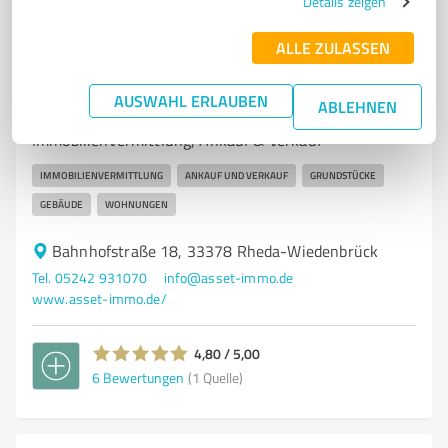
Details zeigen
ALLE ZULASSEN
7
Immobilienvermittlung
Asset Immobilien GmbH & Co. KG
AUSWAHL ERLAUBEN
ABLEHNEN
Asset Immobilien GmbH & Co. KG –
Immobilienvermittlung, Ankauf & Verkauf
IMMOBILIENVERMITTLUNG
ANKAUF UND VERKAUF
GRUNDSTÜCKE
GEBÄUDE
WOHNUNGEN
Bahnhofstraße 18, 33378 Rheda-Wiedenbrück
Tel. 05242 931070
info@asset-immo.de
www.asset-immo.de/
4,80 / 5,00
6
Bewertungen
(1 Quelle)