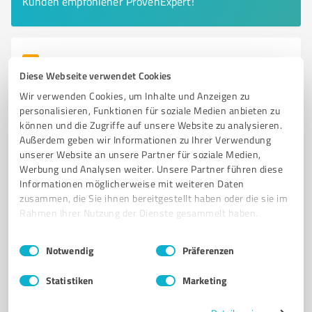
Kunden empfohlener ProvenExpert!
6
Immobilienvermittlung
Diese Webseite verwendet Cookies
Pohlmann & Partner
Wir verwenden Cookies, um Inhalte und Anzeigen zu
Pohlmann & Partner – Ihr Full-Service-
personalisieren, Funktionen für soziale Medien anbieten zu
Immobilienmakler in Rheda-Wiedenbrück
können und die Zugriffe auf unsere Website zu analysieren.
Außerdem geben wir Informationen zu Ihrer Verwendung
IMMOBILIENVERMITTLUNG
IMMOBILIENVERKAUF
VERMIETUNG
unserer Website an unsere Partner für soziale Medien,
HAUSVERWALTUNG
HAUSMEISTERSERVICE
Werbung und Analysen weiter. Unsere Partner führen diese
Informationen möglicherweise mit weiteren Daten
Markt 6, 33378 Rheda-Wiedenbrück
zusammen, die Sie ihnen bereitgestellt haben oder die sie im
Rahmen Ihrer Nutzung der Dienste gesammelt haben.
Tel. 05242 9318680
info@pohlmann-partner.de
www.pohlmann-partner.de/
Einwilligungsauswahl
Impressum
|
Datenschutzbestimmungen
Notwendig
Präferenzen
4,70 / 5,00
Statistiken
Marketing
26
Bewertungen
(1 Quelle)