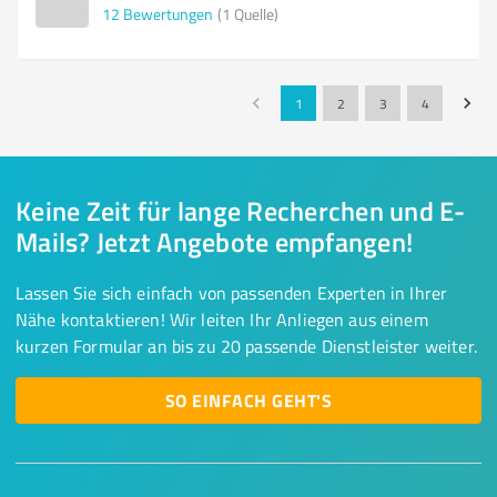
12
Bewertungen
(1 Quelle)
1
2
3
4
Keine Zeit für lange Recherchen und E-
Mails? Jetzt Angebote empfangen!
Lassen Sie sich einfach von passenden Experten in Ihrer
Nähe kontaktieren! Wir leiten Ihr Anliegen aus einem
kurzen Formular an bis zu 20 passende Dienstleister weiter.
SO EINFACH GEHT'S