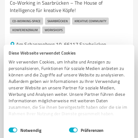
Co-Working in Saarbrücken – The House of
Intelligence für kreative Köpfe!
CO-WORKING-SPACE
SAARBRÜCKEN
KREATIVE COMMUNITY
KONFERENZRAUM
WORKSHOPS
Am Schanzenberg 10, 66117 Saarbrücken
hello@thoi.info
thoi.info/
Diese Webseite verwendet Cookies
Wir verwenden Cookies, um Inhalte und Anzeigen zu
personalisieren, Funktionen für soziale Medien anbieten zu
5,00 / 5,00
können und die Zugriffe auf unsere Website zu analysieren.
80
Bewertungen
(1 Quelle)
Außerdem geben wir Informationen zu Ihrer Verwendung
unserer Website an unsere Partner für soziale Medien,
Werbung und Analysen weiter. Unsere Partner führen diese
Informationen möglicherweise mit weiteren Daten
7
Immobilienvermittlung
zusammen, die Sie ihnen bereitgestellt haben oder die sie im
iMMOBiLiEN TERNES GMBH
Rahmen Ihrer Nutzung der Dienste gesammelt haben.
Immobilienmakler in St. Ingbert für Verkauf und
Einwilligungsauswahl
Impressum
|
Datenschutzbestimmungen
Notwendig
Präferenzen
Vermietung von Immobilien