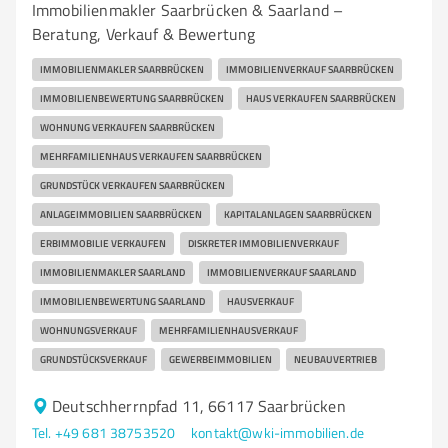
Immobilienmakler Saarbrücken & Saarland –
Beratung, Verkauf & Bewertung
IMMOBILIENMAKLER SAARBRÜCKEN
IMMOBILIENVERKAUF SAARBRÜCKEN
IMMOBILIENBEWERTUNG SAARBRÜCKEN
HAUS VERKAUFEN SAARBRÜCKEN
WOHNUNG VERKAUFEN SAARBRÜCKEN
MEHRFAMILIENHAUS VERKAUFEN SAARBRÜCKEN
GRUNDSTÜCK VERKAUFEN SAARBRÜCKEN
ANLAGEIMMOBILIEN SAARBRÜCKEN
KAPITALANLAGEN SAARBRÜCKEN
ERBIMMOBILIE VERKAUFEN
DISKRETER IMMOBILIENVERKAUF
IMMOBILIENMAKLER SAARLAND
IMMOBILIENVERKAUF SAARLAND
IMMOBILIENBEWERTUNG SAARLAND
HAUSVERKAUF
WOHNUNGSVERKAUF
MEHRFAMILIENHAUSVERKAUF
GRUNDSTÜCKSVERKAUF
GEWERBEIMMOBILIEN
NEUBAUVERTRIEB
Deutschherrnpfad 11, 66117 Saarbrücken
Tel. +49 681 38753520
kontakt@wki-immobilien.de