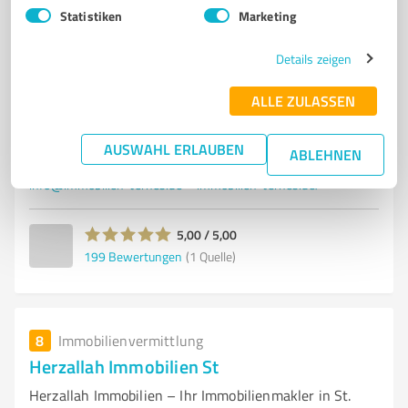
IMMOBILIENMAKLER
IMMOBILIENVERKAUF
IMMOBILIENVERMIETUNG
Statistiken
Marketing
IMMOBILIENBEWERTUNG
ST. INGBERT
IMMOBILIENBERATUNG
Details zeigen
KAUF VON IMMOBILIEN
VERKAUF VON IMMOBILIEN
VERMIETUNG VON IMMOBILIEN
IMMOBILIENVERWALTUNG
ALLE ZULASSEN
IMMOBILIENSERVICE
IMMOBILIENEXPERTEN
AUSWAHL ERLAUBEN
ABLEHNEN
Rickertstraße 5-7, 66386 St. Ingbert
info@immobilien-ternes.de
immobilien-ternes.de/
5,00 / 5,00
199
Bewertungen
(1 Quelle)
8
Immobilienvermittlung
Herzallah Immobilien St
Herzallah Immobilien – Ihr Immobilienmakler in St.