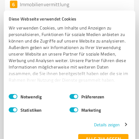
6
Immobilienvermittlung
HSI Margret Scharf Immobilien GbR
Diese Webseite verwendet Cookies
HSI Margret Scharf Immobilien GbR – Ihr
Wir verwenden Cookies, um Inhalte und Anzeigen zu
Immobilienmakler in Lengede und Umgebung
personalisieren, Funktionen für soziale Medien anbieten zu
können und die Zugriffe auf unsere Website zu analysieren.
IMMOBILIEN
IMMOBILIENMAKLER
HAUSKAUF
Außerdem geben wir Informationen zu Ihrer Verwendung
WOHNUNGSVERKAUF
GRUNDSTÜCKE
unserer Website an unsere Partner für soziale Medien,
Werbung und Analysen weiter. Unsere Partner führen diese
Barbecker Str. 5, 38268 Lengede
Informationen möglicherweise mit weiteren Daten
Tel. 05344 95980
info@hsi-lengede.de
hsi-lengede.de
zusammen, die Sie ihnen bereitgestellt haben oder die sie im
Rahmen Ihrer Nutzung der Dienste gesammelt haben.
4,80 / 5,00
Einwilligungsauswahl
Impressum
|
Datenschutzbestimmungen
Notwendig
Präferenzen
24
Bewertungen
(1 Quelle)
Statistiken
Marketing
Details zeigen
7
Immobilienvermittlung
Gemeinnützige Wohnstätten eG
ALLE ZULASSEN