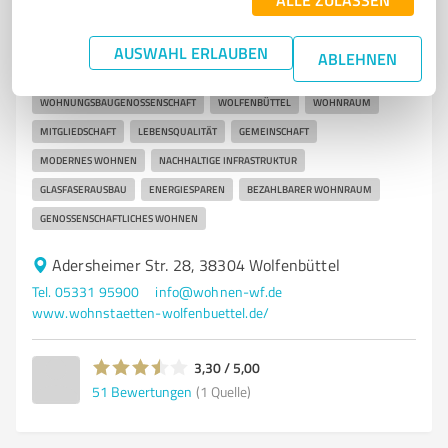
Wolfenbüttel
Wohnungsbaugenossenschaft in Wolfenbüttel mit
AUSWAHL ERLAUBEN
ABLEHNEN
attraktiven Wohnmöglichkeiten
WOHNUNGSBAUGENOSSENSCHAFT
WOLFENBÜTTEL
WOHNRAUM
MITGLIEDSCHAFT
LEBENSQUALITÄT
GEMEINSCHAFT
MODERNES WOHNEN
NACHHALTIGE INFRASTRUKTUR
GLASFASERAUSBAU
ENERGIESPAREN
BEZAHLBARER WOHNRAUM
GENOSSENSCHAFTLICHES WOHNEN
Adersheimer Str. 28, 38304 Wolfenbüttel
Tel. 05331 95900
info@wohnen-wf.de
www.wohnstaetten-wolfenbuettel.de/
3,30 / 5,00
51
Bewertungen
(1 Quelle)