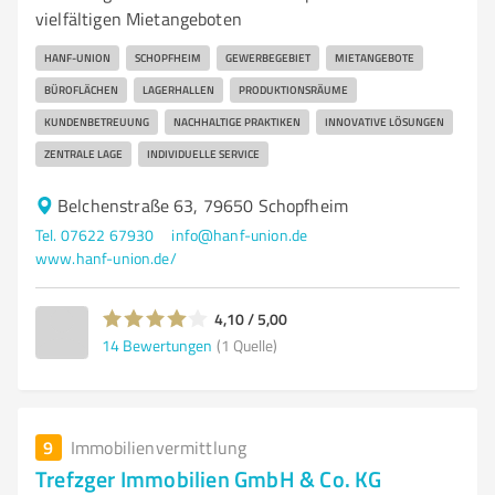
vielfältigen Mietangeboten
HANF-UNION
SCHOPFHEIM
GEWERBEGEBIET
MIETANGEBOTE
BÜROFLÄCHEN
LAGERHALLEN
PRODUKTIONSRÄUME
KUNDENBETREUUNG
NACHHALTIGE PRAKTIKEN
INNOVATIVE LÖSUNGEN
ZENTRALE LAGE
INDIVIDUELLE SERVICE
Belchenstraße 63, 79650 Schopfheim
Tel. 07622 67930
info@hanf-union.de
www.hanf-union.de/
4,10 / 5,00
14
Bewertungen
(1 Quelle)
9
Immobilienvermittlung
Trefzger Immobilien GmbH & Co. KG