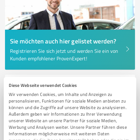
Sie möchten auch hier gelistet werden?
Registrieren Sie sich jetzt und werden Sie ein von
Kunden empfohlener ProvenExpert!
Diese Webseite verwendet Cookies
6
Immobilienvermittlung
WEBER Immobilienverwaltung
Wir verwenden Cookies, um Inhalte und Anzeigen zu
personalisieren, Funktionen für soziale Medien anbieten zu
WEBER Immobilienverwaltung – Ihr Partner für
können und die Zugriffe auf unsere Website zu analysieren.
Hausverwaltung in Lörrach und Walds
Außerdem geben wir Informationen zu Ihrer Verwendung
unserer Website an unsere Partner für soziale Medien,
HAUSVERWALTUNG
IMMOBILIENVERWALTUNG
LÖRRACH
Werbung und Analysen weiter. Unsere Partner führen diese
WALDSHUT
VERMIETUNG
VERKAUF
TRANSPARENTE VERWALTUNG
Informationen möglicherweise mit weiteren Daten