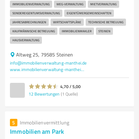
IMMOBILIENVERWALTUNG
WEG-VERWALTUNG
MIETVERWALTUNG
SONDEREIGENTUMSVERWALTUNG
EIGENTÜMERGEMEINSCHAFTEN
JAHRESABRECHNUNGEN
WIRTSCHAFTSPLÄNE
TECHNISCHE BETREUUNG
KAUFMÄNNISCHE BETREUUNG
IMMOBILIENMAKLER
STEINEN
HAUSVERWALTUNG
Altweg 25, 79585 Steinen
info@immobilienverwaltung-manthei.de
www.immobilienverwaltung-manthei.de/
4,70 / 5,00
12
Bewertungen
(1 Quelle)
5
Immobilienvermittlung
Immobilien am Park