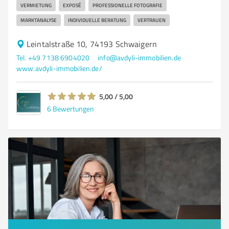
VERMIETUNG
EXPOSÉ
PROFESSIONELLE FOTOGRAFIE
MARKTANALYSE
INDIVIDUELLE BERATUNG
VERTRAUEN
Leintalstraße 10, 74193 Schwaigern
Tel. +49 7138 6904020
info@avdyli-immobilien.de
www.avdyli-immobilien.de/
5,00 / 5,00
6
Bewertungen