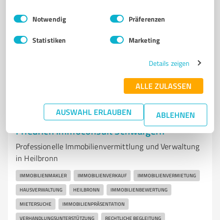
Richard-Wagner-Straße 25, 75031 Eppingen
Einwilligungsauswahl
Impressum
|
Datenschutzbestimmungen
Notwendig
Präferenzen
Tel. 07262 916060
info@muth-krueger.de
www.muth-krueger.de/
Statistiken
Marketing
5,00 / 5,00
Details zeigen
20
Bewertungen
(1 Quelle)
ALLE ZULASSEN
AUSWAHL ERLAUBEN
ABLEHNEN
7
Immobilienvermittlung
Friedrich Immoconsult Schwaigern
Professionelle Immobilienvermittlung und Verwaltung
in Heilbronn
IMMOBILIENMAKLER
IMMOBILIENVERKAUF
IMMOBILIENVERMIETUNG
HAUSVERWALTUNG
HEILBRONN
IMMOBILIENBEWERTUNG
MIETERSUCHE
IMMOBILIENPRÄSENTATION
VERHANDLUNGSUNTERSTÜTZUNG
RECHTLICHE BEGLEITUNG