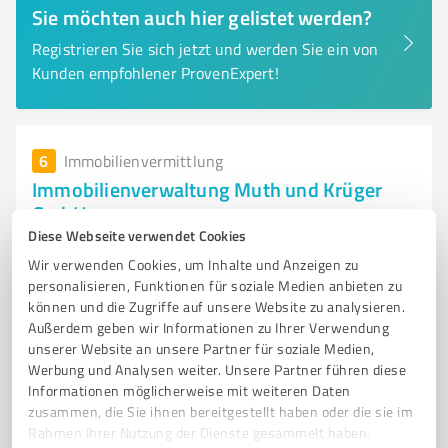
Sie möchten auch hier gelistet werden?
Registrieren Sie sich jetzt und werden Sie ein von
Kunden empfohlener ProvenExpert!
6
Immobilienvermittlung
Immobilienverwaltung Muth und Krüger
GmbH
Diese Webseite verwendet Cookies
Professionelle Immobilienverwaltung und
Wir verwenden Cookies, um Inhalte und Anzeigen zu
Eigentümerbetreuung in Eppingen
personalisieren, Funktionen für soziale Medien anbieten zu
können und die Zugriffe auf unsere Website zu analysieren.
IMMOBILIENVERWALTUNG
HAUSVERWALTUNG
EPPINGEN
Außerdem geben wir Informationen zu Ihrer Verwendung
WOHNUNGSEIGENTÜMERGEMEINSCHAFT
NEBENKOSTENABRECHNUNG
unserer Website an unsere Partner für soziale Medien,
MIETANGELEGENHEITEN
IMMOBILIEN-FACHKRÄFTE
Werbung und Analysen weiter. Unsere Partner führen diese
Informationen möglicherweise mit weiteren Daten
EIGENTÜMERBETREUUNG
KRISENVERWALTUNG
TRANSPARENZ
zusammen, die Sie ihnen bereitgestellt haben oder die sie im
ORGANISATION
IMMOBILIENMANAGEMENT
Rahmen Ihrer Nutzung der Dienste gesammelt haben.