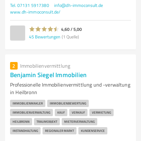
Tel. 07131 5917380
info@dh-immoconsult.de
www.dh-immoconsult.de/
4,60 / 5,00
45
Bewertungen
(1 Quelle)
2
Immobilienvermittlung
Benjamin Siegel Immobilien
Professionelle Immobilienvermittlung und -verwaltung
in Heilbronn
IMMOBILIENMAKLER
IMMOBILIENBEWERTUNG
IMMOBILIENVERWALTUNG
KAUF
VERKAUF
VERMIETUNG
HEILBRONN
TRAUMOBJEKT
MIETERVERWALTUNG
INSTANDHALTUNG
REGIONALER MARKT
KUNDENSERVICE