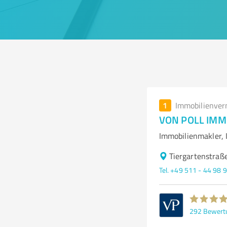
1
Immobilienver
VON POLL IMMO
Immobilienmakler, 
Tiergartenstra
Tel. +49 511 - 44 98 
292
Bewert