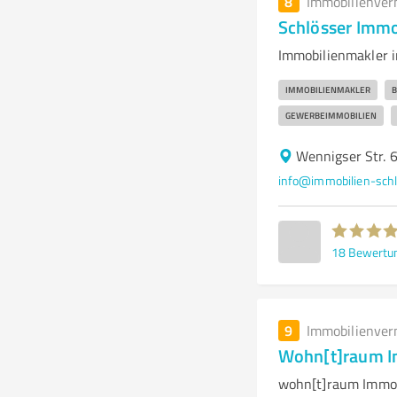
8
Immobilienver
Schlösser Immo
Immobilienmakler i
IMMOBILIENMAKLER
B
GEWERBEIMMOBILIEN
Wennigser Str. 
info@immobilien-sch
18
Bewertu
9
Immobilienver
Wohn[t]raum I
wohn[t]raum Immob