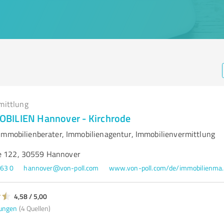
mittlung
BILIEN Hannover - Kirchrode
Immobilienberater, Immobilienagentur, Immobilienvermittlung
ße 122, 30559 Hannover
963 0
hannover@von-poll.com
www.von-poll.com/de/
4,58 / 5,00
ungen
(4 Quellen)