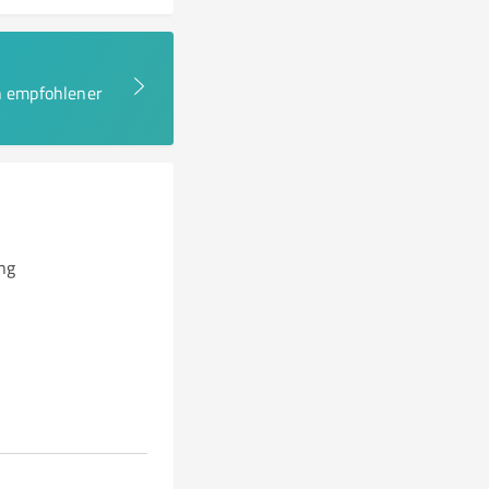
en empfohlener
ng