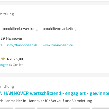
mittlung
| Immobilienbewertung | Immobilienmarketing
0629 Hannover
01
info@hannobilien.de
www.hannobilien.de
4,76 / 5,00
ungen
(4 Quellen)
mittlung
HANNOVER wertschätzend - engagiert - gewinnb
obilienmakler in Hannover für Verkauf und Vermietung