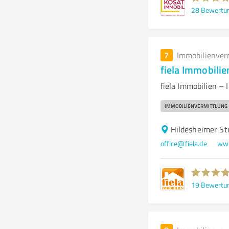
28
Bewertu
7
Immobilienver
fiela Immobilie
fiela Immobilien –
IMMOBILIENVERMITTLUNG
Hildesheimer St
office@fiela.de
www
19
Bewertu