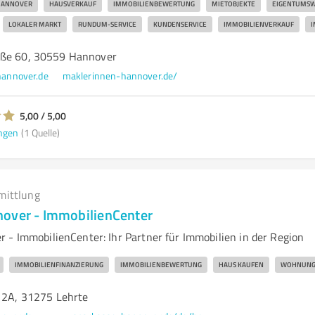
ANNOVER
HAUSVERKAUF
IMMOBILIENBEWERTUNG
MIETOBJEKTE
EIGENTUMS
LOKALER MARKT
RUNDUM-SERVICE
KUNDENSERVICE
IMMOBILIENVERKAUF
I
aße 60, 30559 Hannover
annover.de
maklerinnen-hannover.de/
5,00 / 5,00
ngen
(1 Quelle)
mittlung
over - ImmobilienCenter
 - ImmobilienCenter: Ihr Partner für Immobilien in der Region
IMMOBILIENFINANZIERUNG
IMMOBILIENBEWERTUNG
HAUS KAUFEN
WOHNUNG
 12A, 31275 Lehrte