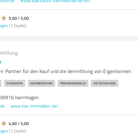
over.de
www.sparkasse-hannover.de/de/home.html
5,00 / 5,00
ngen
(1 Quelle)
mittlung
n
hr Partner für den Kauf und die Vermittlung von Eigenheimen
EIGENHEIM
KAUFBERATUNG
TRAUMIMMOBILIE
VIP SUCHKUNDE
 30916 Isernhagen
.de
www.bps-immobilien.de/
4,90 / 5,00
ngen
(1 Quelle)