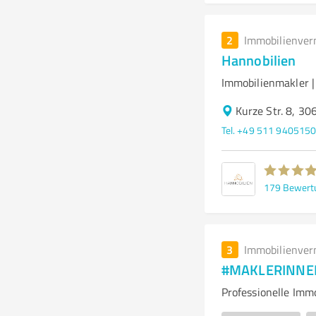
2
Immobilienver
Hannobilien
Immobilienmakler 
Kurze Str. 8, 3
Tel. +49 511 940515
179
Bewert
3
Immobilienver
#MAKLERINNEN 
Professionelle Imm