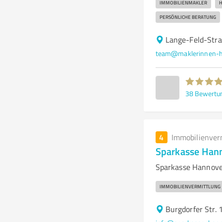
IMMOBILIENMAKLER
H
PERSÖNLICHE BERATUNG
Lange-Feld-Str
team@maklerinnen-h
38
Bewertu
4
Immobilienver
Sparkasse Hann
Sparkasse Hannover
IMMOBILIENVERMITTLUNG
Burgdorfer Str.