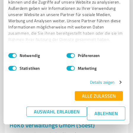
Volksbank Hellweg Immobilien GmbH
können und die Zugriffe auf unsere Website zu analysieren.
Außerdem geben wir Informationen zu Ihrer Verwendung
Volksbank Hellweg Immobilien GmbH – Ihre Experten
unserer Website an unsere Partner für soziale Medien,
für Immobilienvermittlung!
Werbung und Analysen weiter. Unsere Partner führen diese
Informationen möglicherweise mit weiteren Daten
IMMOBILIENVERMITTLUNG
IMMOBILIENVERKAUF
zusammen, die Sie ihnen bereitgestellt haben oder die sie im
IMMOBILIENBERATUNG
FINANZIERUNG
IMMOBILIENAGENTUR
Rahmen Ihrer Nutzung der Dienste gesammelt haben.
Westenhellweg 1, 59494 Soest
Einwilligungsauswahl
Impressum
|
Datenschutzbestimmungen
Notwendig
Präferenzen
info@immo-vbhellweg.de
www.volksbank-hellweg.de/startseite.html
Statistiken
Marketing
4,00 / 5,00
Details zeigen
27
Bewertungen
(1 Quelle)
ALLE ZULASSEN
AUSWAHL ERLAUBEN
ABLEHNEN
7
Immobilienvermittlung
HoKo Verwaltungs GmbH (Soest)