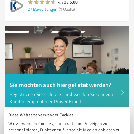
4,70 / 5,00
27
Bewertungen
(1 Quelle)
Sie möchten auch hier gelistet werden?
Registrieren Sie sich jetzt und werden Sie ein von
Kunden empfohlener ProvenExpert!
Diese Webseite verwendet Cookies
Wir verwenden Cookies, um Inhalte und Anzeigen zu
6
Immobilienvermittlung
personalisieren, Funktionen für soziale Medien anbieten zu