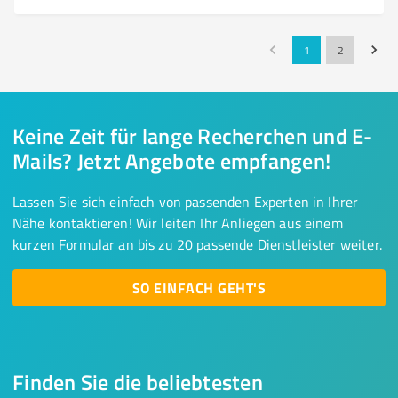
1
2
Keine Zeit für lange Recherchen und E-
Mails? Jetzt Angebote empfangen!
Lassen Sie sich einfach von passenden Experten in Ihrer
Nähe kontaktieren! Wir leiten Ihr Anliegen aus einem
kurzen Formular an bis zu 20 passende Dienstleister weiter.
SO EINFACH GEHT'S
Finden Sie die beliebtesten