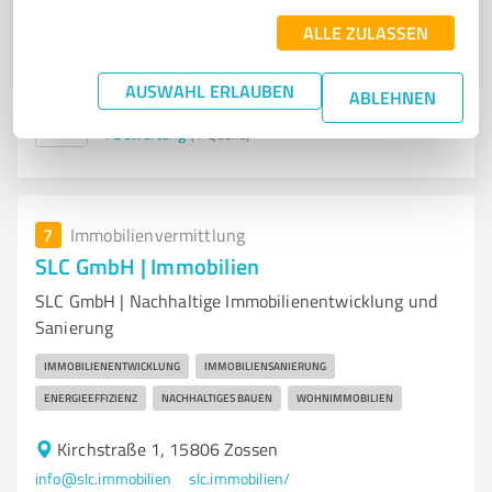
info@containerservice-galabau-klamt.de
ALLE ZULASSEN
containerservice-galabau-klamt.de/
AUSWAHL ERLAUBEN
ABLEHNEN
5,00 / 5,00
1
Bewertung
(1 Quelle)
7
Immobilienvermittlung
SLC GmbH | Immobilien
SLC GmbH | Nachhaltige Immobilienentwicklung und
Sanierung
IMMOBILIENENTWICKLUNG
IMMOBILIENSANIERUNG
ENERGIEEFFIZIENZ
NACHHALTIGES BAUEN
WOHNIMMOBILIEN
Kirchstraße 1, 15806 Zossen
info@slc.immobilien
slc.immobilien/