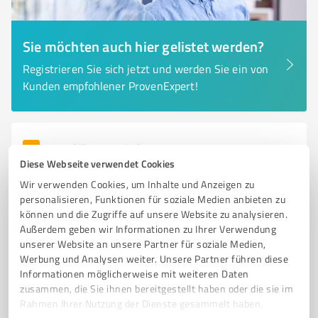
Sie möchten auch hier gelistet werden?
Registrieren Sie sich jetzt und werden Sie ein von
Kunden empfohlener ProvenExpert!
6
Immobilienvermittlung
Diese Webseite verwendet Cookies
Verena Mezger Immobiliengutachter
Wir verwenden Cookies, um Inhalte und Anzeigen zu
Professionelle Immobilienbewertungen und Gutachten
personalisieren, Funktionen für soziale Medien anbieten zu
in Markgröningen
können und die Zugriffe auf unsere Website zu analysieren.
Außerdem geben wir Informationen zu Ihrer Verwendung
IMMOBILIENGUTACHTER
IMMOBILIENBEWERTUNG
MARKGRÖNINGEN
unserer Website an unsere Partner für soziale Medien,
KAUFPREISBERATUNG
MARKTANALYSE
STANDORTANALYSE
Werbung und Analysen weiter. Unsere Partner führen diese
Informationen möglicherweise mit weiteren Daten
GRUNDSTÜCKSBEWERTUNG
WOHNUNGEN
HÄUSER
zusammen, die Sie ihnen bereitgestellt haben oder die sie im
IMMOBILIENMAKLER
ZERTIFIZIERTE GUTACHTER
KUNDENSERVICE
Rahmen Ihrer Nutzung der Dienste gesammelt haben.