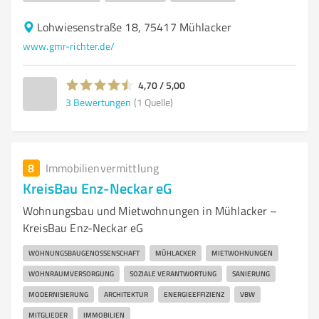
Lohwiesenstraße 18, 75417 Mühlacker
www.gmr-richter.de/
4,70 / 5,00
3
Bewertungen
(1 Quelle)
8
Immobilienvermittlung
KreisBau Enz-Neckar eG
Wohnungsbau und Mietwohnungen in Mühlacker –
KreisBau Enz-Neckar eG
WOHNUNGSBAUGENOSSENSCHAFT
MÜHLACKER
MIETWOHNUNGEN
WOHNRAUMVERSORGUNG
SOZIALE VERANTWORTUNG
SANIERUNG
MODERNISIERUNG
ARCHITEKTUR
ENERGIEEFFIZIENZ
VBW
MITGLIEDER
IMMOBILIEN