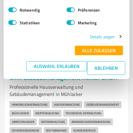
Paulinenstraße 25, 71706 Markgröningen
Einwilligungsauswahl
Impressum
|
Datenschutzbestimmungen
Notwendig
Präferenzen
Tel. 07145 935600
kontakt@immo-mezger.de
www.immo-mezger.de/
Statistiken
Marketing
5,00 / 5,00
Details zeigen
5
Bewertungen
(1 Quelle)
ALLE ZULASSEN
AUSWAHL ERLAUBEN
ABLEHNEN
7
Immobilienvermittlung
GMR Gebäudemanagement Richter GmbH
Professionelle Hausverwaltung und
Gebäudemanagement in Mühlacker
IMMOBILIENVERWALTUNG
HAUSVERWALTUNG
GEBÄUDEMANAGEMENT
MÜHLACKER
WERTERHALTUNG
TECHNISCHE VERWALTUNG
ABRECHNUNGEN
INSTANDHALTUNG
BRANDSCHADENSSANIERUNG
SCHADENSDIAGNOSE
MIETABNAHME
KUNDENSERVICE