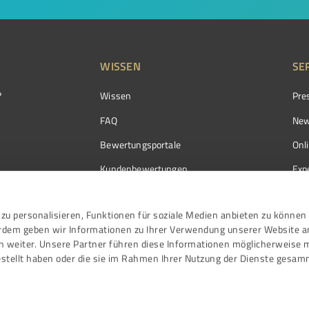
WISSEN
SE
?
Wissen
Pre
FAQ
New
Bewertungsportale
Onl
Kundenbewertungen
Exp
Kundenzufriedenheit
Exp
zu personalisieren, Funktionen für soziale Medien anbieten zu können 
Bewertungs­richtlinien
erdem geben wir Informationen zu Ihrer Verwendung unserer Website a
Events
n weiter. Unsere Partner führen diese Informationen möglicherweise 
stellt haben oder die sie im Rahmen Ihrer Nutzung der Dienste gesam