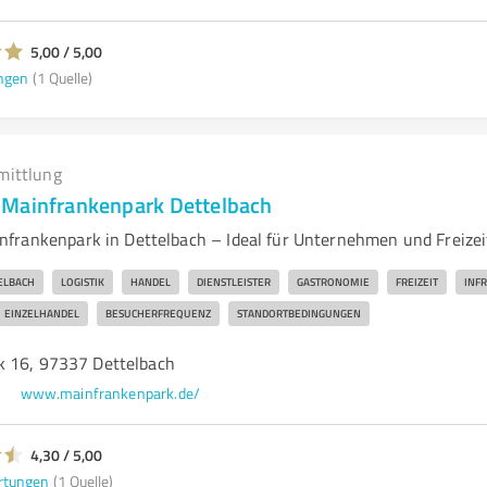
5,00 / 5,00
ngen
(1 Quelle)
mittlung
 Mainfrankenpark Dettelbach
frankenpark in Dettelbach – Ideal für Unternehmen und Freizei
ELBACH
LOGISTIK
HANDEL
DIENSTLEISTER
GASTRONOMIE
FREIZEIT
INF
EINZELHANDEL
BESUCHERFREQUENZ
STANDORTBEDINGUNGEN
k 16, 97337 Dettelbach
www.mainfrankenpark.de/
4,30 / 5,00
rtungen
(1 Quelle)