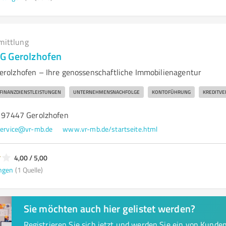
mittlung
G Gerolzhofen
rolzhofen – Ihre genossenschaftliche Immobilienagentur
FINANZDIENSTLEISTUNGEN
UNTERNEHMENSNACHFOLGE
KONTOFÜHRUNG
KREDITVE
, 97447 Gerolzhofen
ervice@vr-mb.de
www.vr-mb.de/startseite.html
4,00 / 5,00
ngen
(1 Quelle)
Sie möchten auch hier gelistet werden?
Registrieren Sie sich jetzt und werden Sie ein von Kund