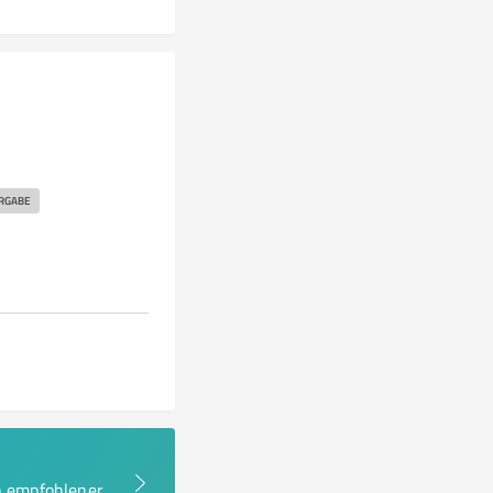
RGABE
en empfohlener