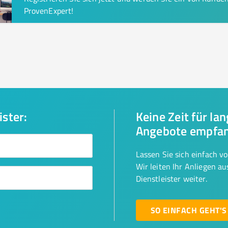
ProvenExpert!
ister:
Keine Zeit für la
Angebote empfa
Lassen Sie sich einfach v
Wir leiten Ihr Anliegen a
Dienstleister weiter.
SO EINFACH GEHT'S