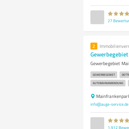
27
Bewertu
2
Immobilienver
Gewerbegebiet
Gewerbegebiet Main
GEWERBEGEBIET
DETT
AUTOBAHNANBINDUNG
Mainfrankenpar
info@auge-service.de
1.912
Bewe