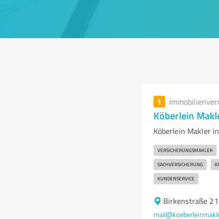
1
Immobilienver
Köberlein Makl
Köberlein Makler i
VERSICHERUNGSMAKLER
SACHVERSICHERUNG
K
KUNDENSERVICE
Birkenstraße 21
mail@koeberleinmakle