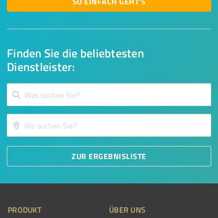
SO EINFACH GEHT'S
Finden Sie die beliebtesten
Dienstleister:
ZUR ERGEBNISLISTE
PRODUKT
ÜBER UNS