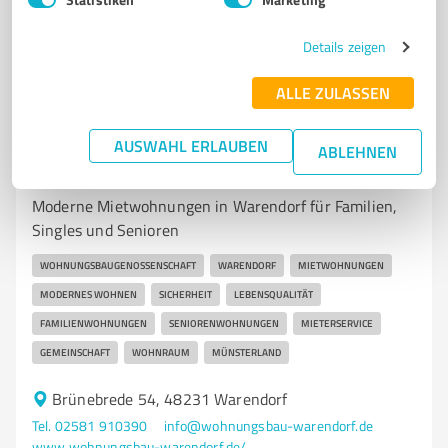
4,70 / 5,00
30
Bewertungen
(1 Quelle)
Details zeigen
ALLE ZULASSEN
7
Immobilienvermittlung
AUSWAHL ERLAUBEN
Wohnungsbaugenossenschaft Warendorf
ABLEHNEN
e.G.
Moderne Mietwohnungen in Warendorf für Familien,
Singles und Senioren
WOHNUNGSBAUGENOSSENSCHAFT
WARENDORF
MIETWOHNUNGEN
MODERNES WOHNEN
SICHERHEIT
LEBENSQUALITÄT
FAMILIENWOHNUNGEN
SENIORENWOHNUNGEN
MIETERSERVICE
GEMEINSCHAFT
WOHNRAUM
MÜNSTERLAND
Brünebrede 54, 48231 Warendorf
Tel. 02581 910390
info@wohnungsbau-warendorf.de
www.wohnungsbau-warendorf.de/