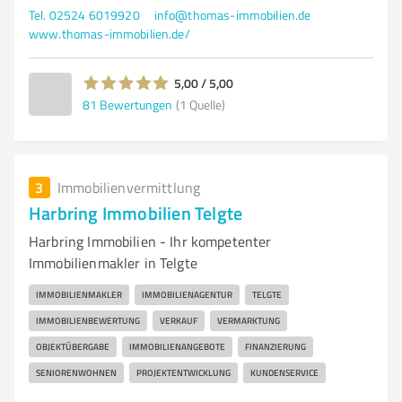
Tel. 02524 6019920
info@thomas-immobilien.de
www.thomas-immobilien.de/
5,00 / 5,00
81
Bewertungen
(1 Quelle)
3
Immobilienvermittlung
Harbring Immobilien Telgte
Harbring Immobilien - Ihr kompetenter
Immobilienmakler in Telgte
IMMOBILIENMAKLER
IMMOBILIENAGENTUR
TELGTE
IMMOBILIENBEWERTUNG
VERKAUF
VERMARKTUNG
OBJEKTÜBERGABE
IMMOBILIENANGEBOTE
FINANZIERUNG
SENIORENWOHNEN
PROJEKTENTWICKLUNG
KUNDENSERVICE