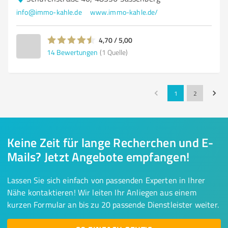
info@immo-kahle.de
www.immo-kahle.de/
4,70 / 5,00
14
Bewertungen
(1 Quelle)
1
2
Keine Zeit für lange Recherchen und E-
Mails? Jetzt Angebote empfangen!
Lassen Sie sich einfach von passenden Experten in Ihrer
Nähe kontaktieren! Wir leiten Ihr Anliegen aus einem
kurzen Formular an bis zu 20 passende Dienstleister weiter.