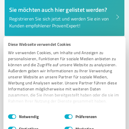
Sie möchten auch hier gelistet werden?
Registrieren Sie sich jetzt und werden Sie ein von
Kunden empfohlener ProvenExpert!
Diese Webseite verwendet Cookies
6
Immobilienvermittlung
Wir verwenden Cookies, um Inhalte und Anzeigen zu
Blimo GmbH
personalisieren, Funktionen für soziale Medien anbieten zu
können und die Zugriffe auf unsere Website zu analysieren.
Blimo GmbH Immobilienverwaltung – Persönliche
Außerdem geben wir Informationen zu Ihrer Verwendung
Hausverwaltung im Münsterland
unserer Website an unsere Partner für soziale Medien,
Werbung und Analysen weiter. Unsere Partner führen diese
IMMOBILIENVERWALTUNG
WEG-VERWALTUNG
MIETVERWALTUNG
Informationen möglicherweise mit weiteren Daten
VERWALTUNG VON SONDEREIGENTUM
HAUSVERWALTUNG MÜNSTERLAND
zusammen, die Sie ihnen bereitgestellt haben oder die sie im
Rahmen Ihrer Nutzung der Dienste gesammelt haben.
Orkotten 68, 48291 Telgte
Einwilligungsauswahl
Impressum
|
Datenschutzbestimmungen
info@blimo.de
www.blimo.de/
Notwendig
Präferenzen
Statistiken
Marketing