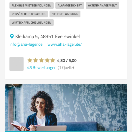
FLEXIBLE MIETBEDINGUNGEN
ALARMGESICHERT
AKTENMANAGEMENT
PERSÖNLICHE BERATUNG
SICHERE LAGERUNG
WIRTSCHAFTLICHE LÖSUNGEN
Kleikamp 5, 48351 Everswinkel
info@aha-lager.de
www.aha-lager.de/
4,80 / 5,00
48
Bewertungen
(1 Quelle)