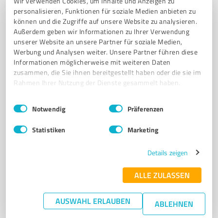
Wir verwenden Cookies, um Inhalte und Anzeigen zu
Wohnungsbaugenossenschaft Naumburg e.G. –
personalisieren, Funktionen für soziale Medien anbieten zu
können und die Zugriffe auf unsere Website zu analysieren.
Gemeinschaftliches Wohnen in Naumburg
Außerdem geben wir Informationen zu Ihrer Verwendung
WOHNUNGSBAUGENOSSENSCHAFT
WOHNUNGSBAUGESELLSCHAFT
unserer Website an unsere Partner für soziale Medien,
Werbung und Analysen weiter. Unsere Partner führen diese
WOHNGEBIETE NAUMBURG
ALTBAUOBJEKTE
WOHNUNGSSUCHE
Informationen möglicherweise mit weiteren Daten
zusammen, die Sie ihnen bereitgestellt haben oder die sie im
Jägerstraße 93, 06618 Naumburg (Saale)
Rahmen Ihrer Nutzung der Dienste gesammelt haben.
Tel. 03445 71460
info@wbg-naumburg.de
www.wbg-naumburg.de/
Einwilligungsauswahl
Impressum
|
Datenschutzbestimmungen
Notwendig
Präferenzen
3,70 / 5,00
Statistiken
Marketing
19
Bewertungen
(1 Quelle)
Details zeigen
ALLE ZULASSEN
7
Immobilienvermittlung
Haus & Grund Naumburg u. Umgebung e.V.
AUSWAHL ERLAUBEN
ABLEHNEN
Haus & Grund Naumburg u. Umgebung e.V. – Service