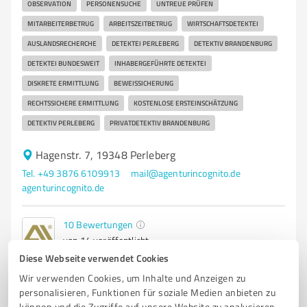
OBSERVATION
PERSONENSUCHE
UNTREUE PRÜFEN
MITARBEITERBETRUG
ARBEITSZEITBETRUG
WIRTSCHAFTSDETEKTEI
AUSLANDSRECHERCHE
DETEKTEI PERLEBERG
DETEKTIV BRANDENBURG
DETEKTEI BUNDESWEIT
INHABERGEFÜHRTE DETEKTEI
DISKRETE ERMITTLUNG
BEWEISSICHERUNG
RECHTSSICHERE ERMITTLUNG
KOSTENLOSE ERSTEINSCHÄTZUNG
DETEKTIV PERLEBERG
PRIVATDETEKTIV BRANDENBURG
Hagenstr. 7, 19348 Perleberg
Tel. +49 3876 6109913
mail@agenturincognito.de
agenturincognito.de
10
Bewertungen
von 14 veröffentlicht
Diese Webseite verwendet Cookies
Wir verwenden Cookies, um Inhalte und Anzeigen zu
personalisieren, Funktionen für soziale Medien anbieten zu
3
Dienstleistungen
können und die Zugriffe auf unsere Website zu analysieren.