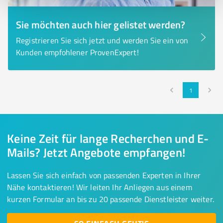
Sie möchten auch hier gelistet werden?
Registrieren Sie sich jetzt und werden Sie ein von
Kunden empfohlener ProvenExpert!
1
Keine Zeit für lange Recherchen und E-
Mails? Jetzt Angebote empfangen!
Lassen Sie sich einfach von passenden Experten in Ihrer
Nähe kontaktieren! Wir leiten Ihr Anliegen aus einem
kurzen Formular an bis zu 20 passende Dienstleister weiter.