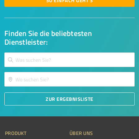
SO EINFACH GEHT'S
Finden Sie die beliebtesten
Dienstleister:
ZUR ERGEBNISLISTE
PRODUKT
ÜBER UNS