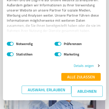
K86
Außerdem geben wir Informationen zu Ihrer Verwendung
unserer Website an unsere Partner für soziale Medien,
Group
Werbung und Analysen weiter. Unsere Partner führen diese
Informationen möglicherweise mit weiteren Daten
B2B
zusammen, die Sie ihnen bereitgestellt haben oder die sie im
Rahmen Ihrer Nutzung der Dienste gesammelt haben.
Kurfürstendamm 167/168, 10707 Berlin
office@k86group.com
www.getright24.de
Einwilligungsauswahl
Impressum
|
Datenschutzbestimmungen
Notwendig
Präferenzen
0,00 / 5,00
Statistiken
Marketing
Nicht bewertet
0
Details zeigen
ALLE ZULASSEN
AUSWAHL ERLAUBEN
ABLEHNEN