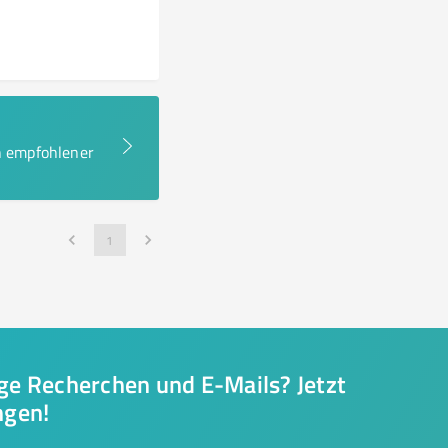
en empfohlener
1
nge Recherchen und E-Mails? Jetzt
ngen!