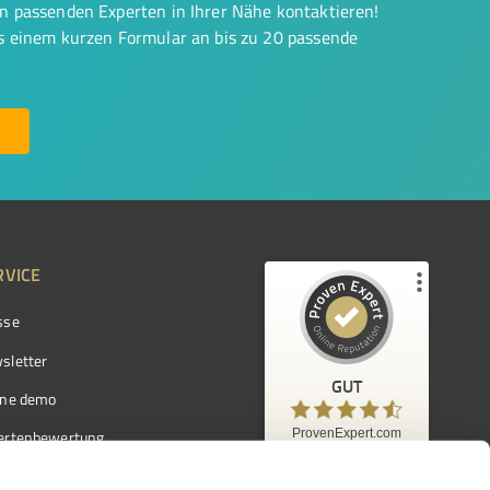
on passenden Experten in Ihrer Nähe kontaktieren!
us einem kurzen Formular an bis zu 20 passende
RVICE
sse
Kundenbewertungen und Erfahrungen zu
ProvenExpert.com
sletter
GUT
%
97
GUT
ine demo
Empfehlungen auf
ProvenExpert.com
ProvenExpert.com
5,00
/
4,42
ertenbewertung
7.103
ertenverzeichnis
Kundenbewertungen