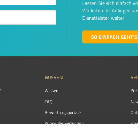
Lassen Sie sich einfach v
Wir leiten Ihr Anliegen a
Dienstleister weiter.
SO EINFACH GEHT'S
WISSEN
SE
?
Wissen
Pre
FAQ
New
Bewertungsportale
Onl
Kundenbewertungen
Exp
Kundenzufriedenheit
Exp