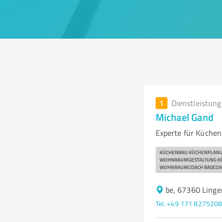
1
Dienstleistun
Michael Gand
Experte für Küche
KÜCHENBAU KÜCHENPLANU
WOHNRAUMGESTALTUNG KÜ
WOHNRAUMCOACH BADCOA
be, 67360 Linge
Tel. +49 171 827520