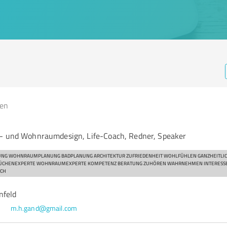
gen
n- und Wohnraumdesign, Life-Coach, Redner, Speaker
NG WOHNRAUMPLANUNG BADPLANUNG ARCHITEKTUR ZUFRIEDENHEIT WOHLFÜHLEN GANZHEITLIC
CHENEXPERTE WOHNRAUMEXPERTE KOMPETENZ BERATUNG ZUHÖREN WAHRNEHMEN INTERESS
CH
nfeld
8
m.h.gand@gmail.com