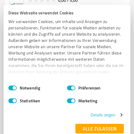
0,00 / 5,00
Nicht bewertet
0
Diese Webseite verwendet Cookies
Wir verwenden Cookies, um Inhalte und Anzeigen zu
personalisieren, Funktionen für soziale Medien anbieten zu
können und die Zugriffe auf unsere Website zu analysieren.
Außerdem geben wir Informationen zu Ihrer Verwendung
unserer Website an unsere Partner für soziale Medien,
Werbung und Analysen weiter. Unsere Partner führen diese
Informationen möglicherweise mit weiteren Daten
zusammen, die Sie ihnen bereitgestellt haben oder die sie im
Rahmen Ihrer Nutzung der Dienste gesammelt haben.
Sie möchten auch hier gelistet werden?
Einwilligungsauswahl
Impressum
|
Datenschutzbestimmungen
Notwendig
Präferenzen
Registrieren Sie sich jetzt und werden Sie ein von
Kunden empfohlener ProvenExpert!
Statistiken
Marketing
Details zeigen
1
ALLE ZULASSEN