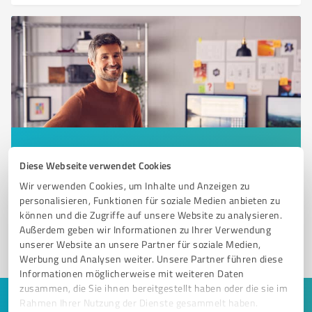
Sie möchten auch hier gelistet werden?
Diese Webseite verwendet Cookies
Registrieren Sie sich jetzt und werden Sie ein von
Wir verwenden Cookies, um Inhalte und Anzeigen zu
Kunden empfohlener ProvenExpert!
personalisieren, Funktionen für soziale Medien anbieten zu
können und die Zugriffe auf unsere Website zu analysieren.
Außerdem geben wir Informationen zu Ihrer Verwendung
unserer Website an unsere Partner für soziale Medien,
1
Werbung und Analysen weiter. Unsere Partner führen diese
Informationen möglicherweise mit weiteren Daten
zusammen, die Sie ihnen bereitgestellt haben oder die sie im
Rahmen Ihrer Nutzung der Dienste gesammelt haben.