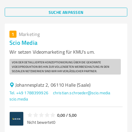
SUCHE ANPASSEN
1
Marketing
Scio Media
Wir setzen Videomarketing für KMU's um.
VON DER DETAILLIERTEN KONZEPTIONIERUNG ÜBER DIE GEKONNTE
VIDEOPRODUKTION BIS HIN ZUR VOLLENDETEN WERBESCHALTUNG IN DEN
SOZIALEN NETZWERKEN SIND WIR IHR VERLÄSSLICHER PARTNER.
Johannesplatz 2, 06110 Halle (Saale)
Tel. +49 1788399926
christian.schroeder@scio.media
scio.media
0,00 / 5,00
Nicht bewertet
0