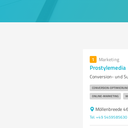
1
Marketing
Prostylemedia
Conversion- und S
CONVERSION-OPTIMIERUN
ONLINE-MARKETING
W
Möllenbreede 46
Tel. +49 5459585630