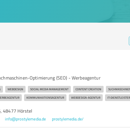
uchmaschinen-Optimierung (SEO) - Werbeagentur
G
WEBDESIGN
SOCIAL MEDIA MANAGEMENT
CONTENT CREATION
SUCHMASCHINEN
ERBEAGENTUR
KOMMUNIKATIONSAGENTUR
WEBDESIGN-AGENTUR
IT-DIENSTLEISTE
, 48477 Hörstel
info@prostylemedia.de
prostylemedia.de/