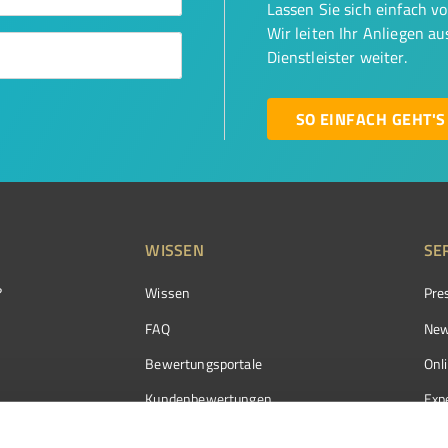
Lassen Sie sich einfach v
Wir leiten Ihr Anliegen a
Dienstleister weiter.
SO EINFACH GEHT'S
WISSEN
SE
?
Wissen
Pre
FAQ
New
Bewertungsportale
Onl
Kundenbewertungen
Exp
Kundenzufriedenheit
Exp