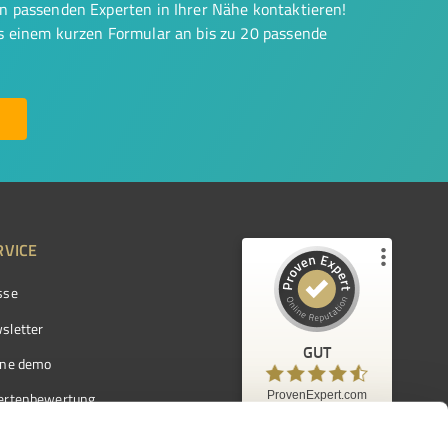
on passenden Experten in Ihrer Nähe kontaktieren!
us einem kurzen Formular an bis zu 20 passende
RVICE
sse
Kundenbewertungen und Erfahrungen zu
ProvenExpert.com
sletter
GUT
%
97
GUT
ine demo
Empfehlungen auf
ProvenExpert.com
ProvenExpert.com
5,00
/
4,42
ertenbewertung
7.103
ertenverzeichnis
Kundenbewertungen