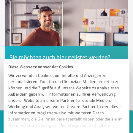
Sie möchten auch hier gelistet werden?
Registrieren Sie sich jetzt und werden Sie ein von
Diese Webseite verwendet Cookies
Kunden empfohlener ProvenExpert!
Wir verwenden Cookies, um Inhalte und Anzeigen zu
personalisieren, Funktionen für soziale Medien anbieten zu
können und die Zugriffe auf unsere Website zu analysieren.
Außerdem geben wir Informationen zu Ihrer Verwendung
1
unserer Website an unsere Partner für soziale Medien,
Werbung und Analysen weiter. Unsere Partner führen diese
Informationen möglicherweise mit weiteren Daten
zusammen, die Sie ihnen bereitgestellt haben oder die sie im
Keine Zeit für lange Recherchen und E-
Rahmen Ihrer Nutzung der Dienste gesammelt haben.