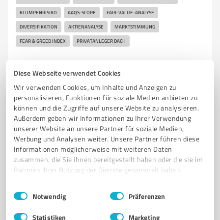
KLUMPENRISIKO
AAQS-SCORE
FAIR-VALUE-ANALYSE
DIVERSIFIKATION
AKTIENANALYSE
MARKTSTIMMUNG
FEAR & GREED INDEX
PRIVATANLEGER DACH
Postfach 50 08 65, 70338 Stuttgart
Diese Webseite verwendet Cookies
Tel. 017616378231
hello@depiq.io
depiq.io/
Wir verwenden Cookies, um Inhalte und Anzeigen zu
personalisieren, Funktionen für soziale Medien anbieten zu
4,50 / 5,00
können und die Zugriffe auf unsere Website zu analysieren.
1
Bewertung
Außerdem geben wir Informationen zu Ihrer Verwendung
unserer Website an unsere Partner für soziale Medien,
Werbung und Analysen weiter. Unsere Partner führen diese
Informationen möglicherweise mit weiteren Daten
zusammen, die Sie ihnen bereitgestellt haben oder die sie im
Rahmen Ihrer Nutzung der Dienste gesammelt haben.
Einwilligungsauswahl
Impressum
|
Datenschutzbestimmungen
Notwendig
Präferenzen
Statistiken
Marketing