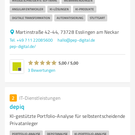
MASSGESCHNEIDERTE SOFTWARE
WEBANWENDUNGEN
ANGULAR ENTWICKLER
KI-LÖSUNGEN
KI-PRODUKTE
DIGITALE TRANSFORMATION
AUTOMATISIERUNG
STUTTGART
Martinstraße 42-44, 73728 Esslingen am Neckar
Tel. +49 711 22085600
hallo@pep-digital.de
pep-digital.de/
5,00 / 5,00
3
Bewertungen
2
IT-Dienstleistungen
depiq
KI-gestützte Portfolio-Analyse für selbstentscheidende
Privatanleger
PORTFOLIO-ANALYSE
DEPOTANALYSE
KI-PORTFOLIO-ANALYSE