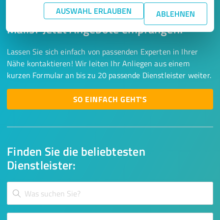
AUSWAHL ERLAUBEN
Keine Zeit für lange Recherchen und E-
ABLEHNEN
Mails? Jetzt Angebote empfangen!
Lassen Sie sich einfach von passenden Experten in Ihrer
Nähe kontaktieren! Wir leiten Ihr Anliegen aus einem
kurzen Formular an bis zu 20 passende Dienstleister weiter.
SO EINFACH GEHT'S
Finden Sie die beliebtesten
Dienstleister: