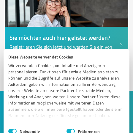
Sie möchten auch hier gelistet werden?
Registrieren Sie sich jetzt und werden Sie ein von
Kunden empfohlener ProvenExpert!
Diese Webseite verwendet Cookies
Wir verwenden Cookies, um Inhalte und Anzeigen zu
personalisieren, Funktionen für soziale Medien anbieten zu
1
können und die Zugriffe auf unsere Website zu analysieren.
Außerdem geben wir Informationen zu Ihrer Verwendung
unserer Website an unsere Partner für soziale Medien,
Werbung und Analysen weiter. Unsere Partner führen diese
Informationen möglicherweise mit weiteren Daten
Keine Zeit für lange Recherchen und E-
zusammen, die Sie ihnen bereitgestellt haben oder die sie im
Mails? Jetzt Angebote empfangen!
Rahmen Ihrer Nutzung der Dienste gesammelt haben.
Lassen Sie sich einfach von passenden Experten in Ihrer
Einwilligungsauswahl
Impressum
|
Datenschutzbestimmungen
Notwendig
Präferenzen