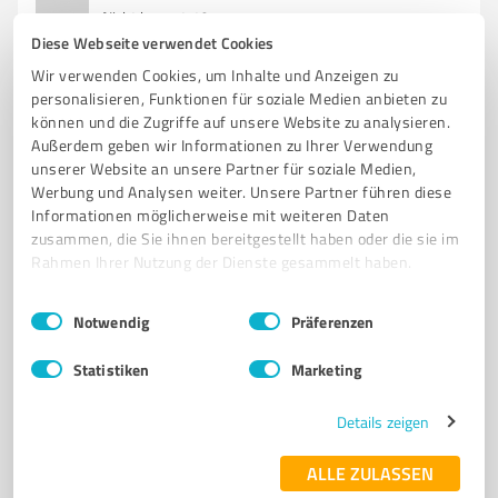
Nicht bewertet
0
Diese Webseite verwendet Cookies
Wir verwenden Cookies, um Inhalte und Anzeigen zu
personalisieren, Funktionen für soziale Medien anbieten zu
können und die Zugriffe auf unsere Website zu analysieren.
Außerdem geben wir Informationen zu Ihrer Verwendung
unserer Website an unsere Partner für soziale Medien,
Werbung und Analysen weiter. Unsere Partner führen diese
Informationen möglicherweise mit weiteren Daten
zusammen, die Sie ihnen bereitgestellt haben oder die sie im
Rahmen Ihrer Nutzung der Dienste gesammelt haben.
Sie möchten auch hier gelistet werden?
Einwilligungsauswahl
Impressum
|
Datenschutzbestimmungen
Notwendig
Präferenzen
Registrieren Sie sich jetzt und werden Sie ein von
Kunden empfohlener ProvenExpert!
Statistiken
Marketing
Details zeigen
1
ALLE ZULASSEN