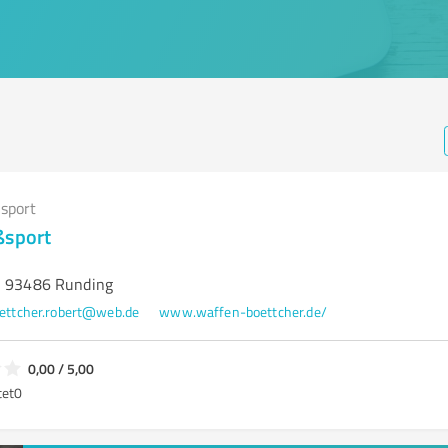
sport
ßsport
, 93486 Runding
ettcher.robert@web.de
www.waffen-boettcher.de/
0,00 / 5,00
tet
0