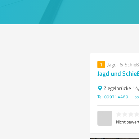
1
Jagd- & Schieß
Jagd und Schie
Ziegelbrücke 14
Tel. 09971 4469
bo
Nicht bewer