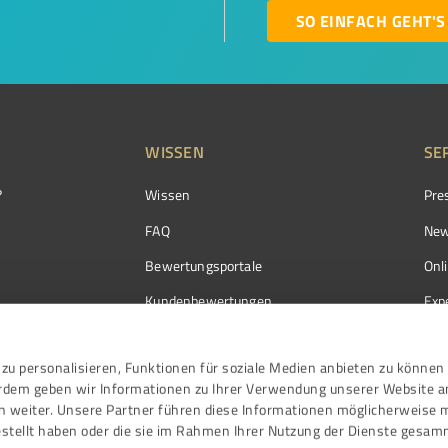
SO EINFACH GEHT'S
WISSEN
SE
?
Wissen
Pre
FAQ
New
Bewertungsportale
Onl
Kundenbewertungen
Exp
Kundenzufriedenheit
Exp
zu personalisieren, Funktionen für soziale Medien anbieten zu können 
Bewertungs­richtlinien
erdem geben wir Informationen zu Ihrer Verwendung unserer Website a
Events
n weiter. Unsere Partner führen diese Informationen möglicherweise 
stellt haben oder die sie im Rahmen Ihrer Nutzung der Dienste gesam