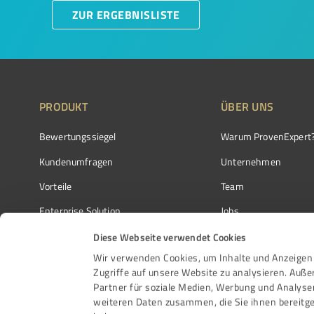
ZUR ERGEBNISLISTE
PRODUKT
ÜBER UNS
Bewertungssiegel
Warum ProvenExpert
Kundenumfragen
Unternehmen
Vorteile
Team
Enterprise Solution
Jobs
Partnerprogramm
Kundenstimmen
Diese Webseite verwendet Cookies
Wir verwenden Cookies, um Inhalte und Anzeigen 
Auszeichnungen
Kontakt
Zugriffe auf unsere Website zu analysieren. Auß
Partner für soziale Medien, Werbung und Analyse
weiteren Daten zusammen, die Sie ihnen bereitge