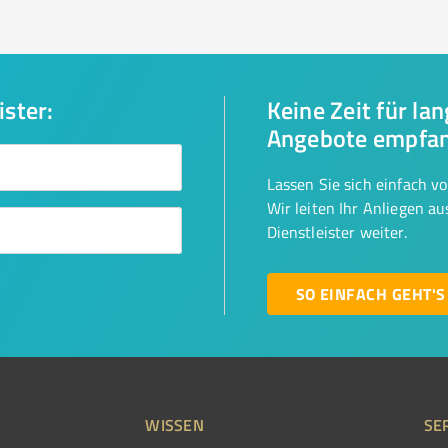
ister:
Keine Zeit für la
Angebote empfa
Lassen Sie sich einfach v
Wir leiten Ihr Anliegen a
Dienstleister weiter.
SO EINFACH GEHT'S
WISSEN
SE