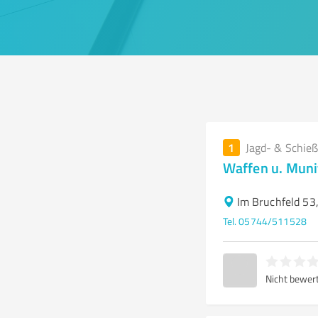
1
Jagd- & Schieß
Waffen u. Mun
Im Bruchfeld 53
Tel. 05744/511528
Nicht bewer