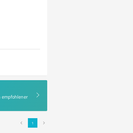
en empfohlener
1