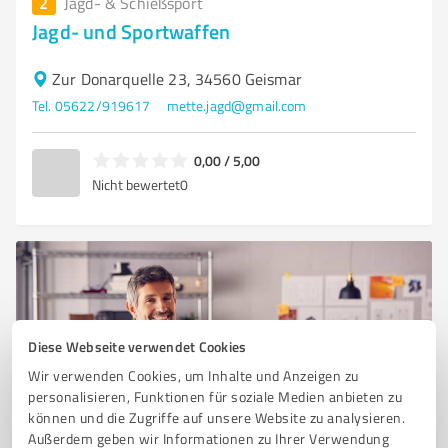
2
Jagd- & Schießsport
Jagd- und Sportwaffen
Zur Donarquelle 23, 34560 Geismar
Tel. 05622/919617
mette.jagd@gmail.com
0,00 / 5,00
Nicht bewertet
0
Diese Webseite verwendet Cookies
Wir verwenden Cookies, um Inhalte und Anzeigen zu
personalisieren, Funktionen für soziale Medien anbieten zu
können und die Zugriffe auf unsere Website zu analysieren.
Sie möchten auch hier gelistet werden?
Außerdem geben wir Informationen zu Ihrer Verwendung