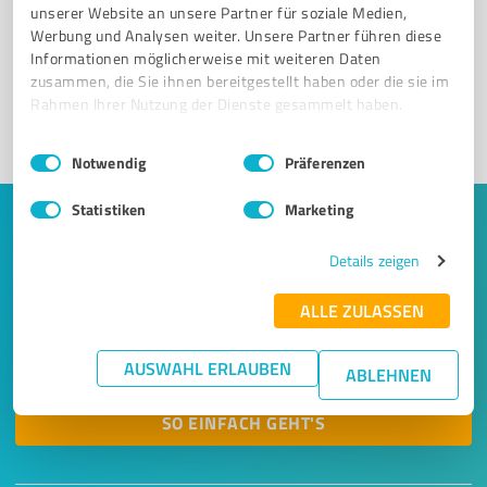
unserer Website an unsere Partner für soziale Medien,
Registrieren Sie sich jetzt und werden Sie ein von
Werbung und Analysen weiter. Unsere Partner führen diese
Kunden empfohlener ProvenExpert!
Informationen möglicherweise mit weiteren Daten
zusammen, die Sie ihnen bereitgestellt haben oder die sie im
Rahmen Ihrer Nutzung der Dienste gesammelt haben.
1
Einwilligungsauswahl
Impressum
|
Datenschutzbestimmungen
Notwendig
Präferenzen
Statistiken
Marketing
Keine Zeit für lange Recherchen und E-
Mails? Jetzt Angebote empfangen!
Details zeigen
ALLE ZULASSEN
Lassen Sie sich einfach von passenden Experten in Ihrer
Nähe kontaktieren! Wir leiten Ihr Anliegen aus einem
AUSWAHL ERLAUBEN
kurzen Formular an bis zu 20 passende Dienstleister weiter.
ABLEHNEN
SO EINFACH GEHT'S