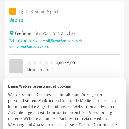
4
Jagd- & Schießsport
Weko
Gießener Str. 20, 35457 Lollar
Tel. 06406 3054
mail@waffen-weko.de
www.waffen-weko.de
0,00 / 5,00
Nicht bewertet
0
Diese Webseite verwendet Cookies
Wir verwenden Cookies, um Inhalte und Anzeigen zu
5
Jagd- & Schießsport
personalisieren, Funktionen für soziale Medien anbieten zu
Waffen Reinig oHG
können und die Zugriffe auf unsere Website zu analysieren.
Außerdem geben wir Informationen zu Ihrer Verwendung
Löwengasse 6, 35390 Gießen
unserer Website an unsere Partner für soziale Medien,
Werbung und Analysen weiter. Unsere Partner führen diese
Tel. 06 41 / 76 09 6
info@waffen-reinig.de