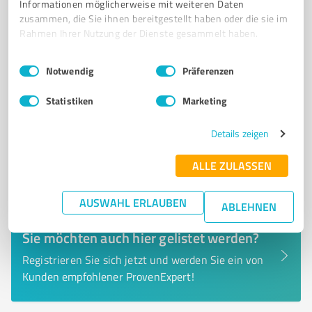
Informationen möglicherweise mit weiteren Daten
www.waffen-reinig.de/
zusammen, die Sie ihnen bereitgestellt haben oder die sie im
Rahmen Ihrer Nutzung der Dienste gesammelt haben.
0,00 / 5,00
Nicht bewertet
0
Einwilligungsauswahl
Impressum
|
Datenschutzbestimmungen
Notwendig
Präferenzen
Statistiken
Marketing
Details zeigen
ALLE ZULASSEN
AUSWAHL ERLAUBEN
ABLEHNEN
Sie möchten auch hier gelistet werden?
Registrieren Sie sich jetzt und werden Sie ein von
Kunden empfohlener ProvenExpert!