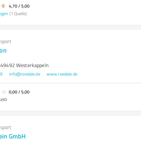
4,70 / 5,00
ngen
(1 Quelle)
sport
ion
, 49492 Westerkappeln
59
info@roedale.de
www.roedale.de
0,00 / 5,00
tet
0
sport
ein GmbH