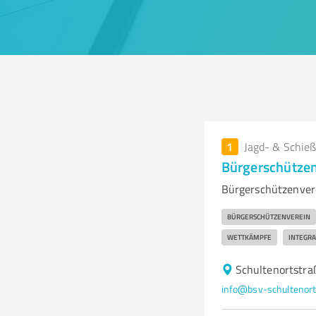
1
Jagd- & Schieß
Bürgerschützen
Bürgerschützenvere
BÜRGERSCHÜTZENVEREIN
WETTKÄMPFE
INTEGRA
Schultenortstra
info@bsv-schultenort