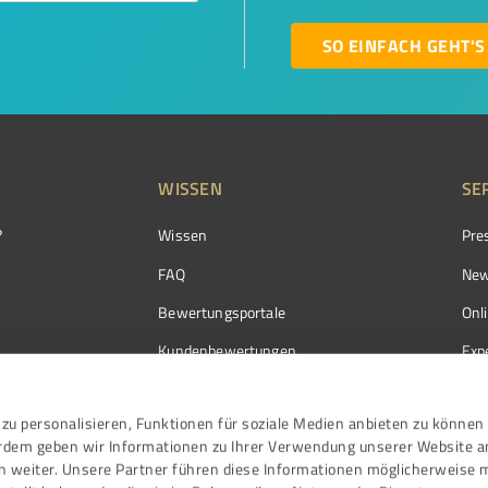
SO EINFACH GEHT'S
WISSEN
SE
?
Wissen
Pre
FAQ
New
Bewertungsportale
Onl
Kundenbewertungen
Exp
Kundenzufriedenheit
Exp
zu personalisieren, Funktionen für soziale Medien anbieten zu können 
Bewertungs­richtlinien
erdem geben wir Informationen zu Ihrer Verwendung unserer Website a
Events
n weiter. Unsere Partner führen diese Informationen möglicherweise 