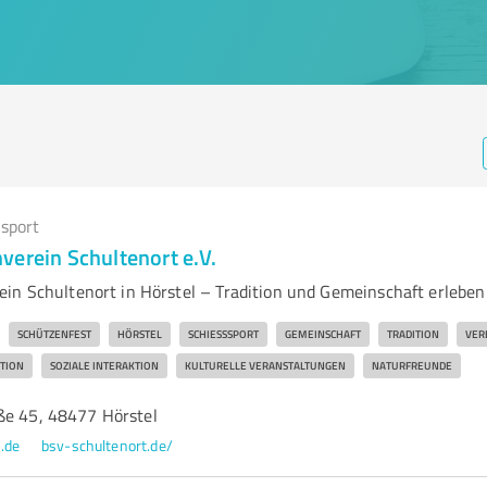
sport
verein Schultenort e.V.
in Schultenort in Hörstel – Tradition und Gemeinschaft erleben
SCHÜTZENFEST
HÖRSTEL
SCHIESSSPORT
GEMEINSCHAFT
TRADITION
VER
TION
SOZIALE INTERAKTION
KULTURELLE VERANSTALTUNGEN
NATURFREUNDE
ße 45, 48477 Hörstel
.de
bsv-schultenort.de/