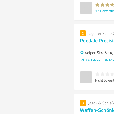
12
Bewertu
2
Jagd- & Schieß
Roedale Precis
Velper Straße 4
Tel. +495456-93492
Nicht bewer
3
Jagd- & Schieß
Waffen-Schönl