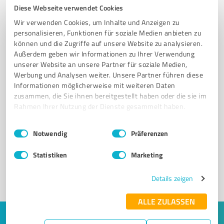
Diese Webseite verwendet Cookies
Wir verwenden Cookies, um Inhalte und Anzeigen zu
personalisieren, Funktionen für soziale Medien anbieten zu
können und die Zugriffe auf unsere Website zu analysieren.
Außerdem geben wir Informationen zu Ihrer Verwendung
unserer Website an unsere Partner für soziale Medien,
Werbung und Analysen weiter. Unsere Partner führen diese
Informationen möglicherweise mit weiteren Daten
zusammen, die Sie ihnen bereitgestellt haben oder die sie im
Rahmen Ihrer Nutzung der Dienste gesammelt haben.
Sie möchten auch hier gelistet werden?
Registrieren Sie sich jetzt und werden Sie ein von
Einwilligungsauswahl
Impressum
|
Datenschutzbestimmungen
Notwendig
Präferenzen
Kunden empfohlener ProvenExpert!
Statistiken
Marketing
1
Details zeigen
ALLE ZULASSEN