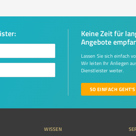
ister:
Keine Zeit für la
Angebote empfa
Lassen Sie sich einfach v
Wir leiten Ihr Anliegen a
Dienstleister weiter.
SO EINFACH GEHT'S
WISSEN
SE