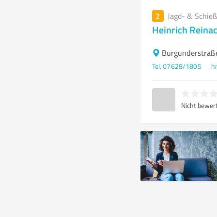
2
Jagd- & Schieß
Heinrich Reina
Burgunderstraße
Tel. 07628/1805
h
Nicht bewer