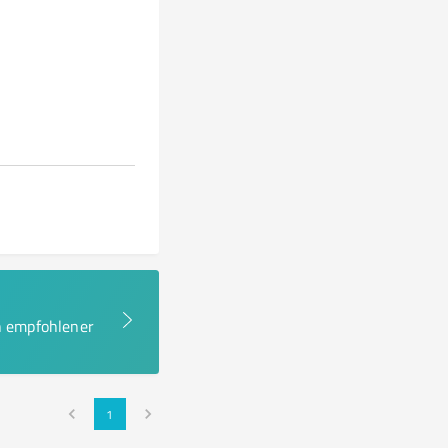
en empfohlener
1