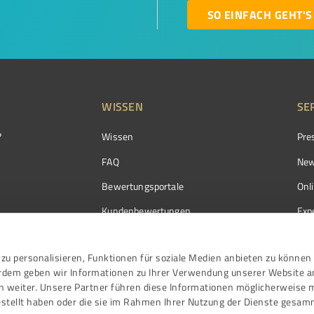
SO EINFACH GEHT'S
WISSEN
SE
?
Wissen
Pre
FAQ
New
Bewertungsportale
Onl
Kundenbewertungen
Exp
Kundenzufriedenheit
Exp
zu personalisieren, Funktionen für soziale Medien anbieten zu können 
Bewertungs­richtlinien
erdem geben wir Informationen zu Ihrer Verwendung unserer Website a
Events
n weiter. Unsere Partner führen diese Informationen möglicherweise 
stellt haben oder die sie im Rahmen Ihrer Nutzung der Dienste gesam