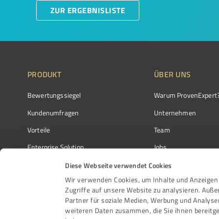
ZUR ERGEBNISLISTE
PRODUKT
ÜBER UNS
Bewertungssiegel
Warum ProvenExpert
Kundenumfragen
Unternehmen
Vorteile
Team
Enterprise Solution
Jobs
Partnerprogramm
Kundenstimmen
Diese Webseite verwendet Cookies
Wir verwenden Cookies, um Inhalte und Anzeigen 
Auszeichnungen
Kontakt
Zugriffe auf unsere Website zu analysieren. Auß
Partner für soziale Medien, Werbung und Analyse
weiteren Daten zusammen, die Sie ihnen bereitge