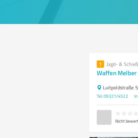
1
Jagd- & Schieß
Waffen Melber
Luitpoldstraße 
Tel. 09321/4522
i
Nicht bewer