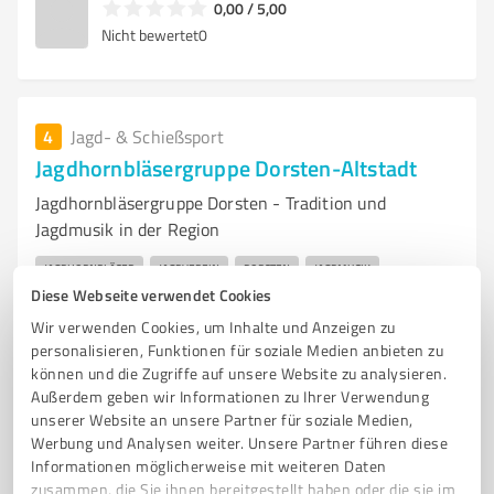
0,00 / 5,00
Nicht bewertet
0
4
Jagd- & Schießsport
Jagdhornbläsergruppe Dorsten-Altstadt
Jagdhornbläsergruppe Dorsten - Tradition und
Jagdmusik in der Region
JAGDHORNBLÄSER
JAGDVEREIN
DORSTEN
JAGDMUSIK
Diese Webseite verwendet Cookies
TRADITION
GEMEINSCHAFT
VERANSTALTUNGEN
AUSBILDUNG
Wir verwenden Cookies, um Inhalte und Anzeigen zu
FÜRST-PLESS-HORN
PARFORCEHORN
BRAUCHTUM
NATUR
personalisieren, Funktionen für soziale Medien anbieten zu
können und die Zugriffe auf unsere Website zu analysieren.
Rebhuhnweg 19, 46284 Dorsten
Außerdem geben wir Informationen zu Ihrer Verwendung
info@jagdhornblaeser-dorsten-altstadt.de
unserer Website an unsere Partner für soziale Medien,
www.jagdhornblaeser-dorsten-altstadt.de/
Werbung und Analysen weiter. Unsere Partner führen diese
Informationen möglicherweise mit weiteren Daten
zusammen, die Sie ihnen bereitgestellt haben oder die sie im