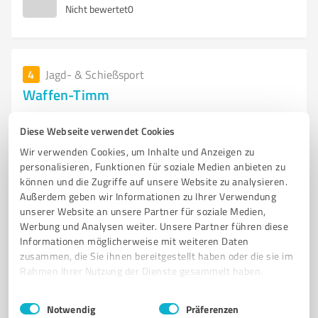
Nicht bewertet
0
4
Jagd- & Schießsport
Waffen-Timm
Kleinharrier Redder 8, 24625 Großharrie
Diese Webseite verwendet Cookies
Tel. 04394/991519
info@waffen-timm.de
Wir verwenden Cookies, um Inhalte und Anzeigen zu
www.waffen-timm.de/
personalisieren, Funktionen für soziale Medien anbieten zu
können und die Zugriffe auf unsere Website zu analysieren.
Außerdem geben wir Informationen zu Ihrer Verwendung
0,00 / 5,00
unserer Website an unsere Partner für soziale Medien,
Nicht bewertet
0
Werbung und Analysen weiter. Unsere Partner führen diese
Informationen möglicherweise mit weiteren Daten
zusammen, die Sie ihnen bereitgestellt haben oder die sie im
Rahmen Ihrer Nutzung der Dienste gesammelt haben.
Einwilligungsauswahl
Impressum
|
Datenschutzbestimmungen
Notwendig
Präferenzen