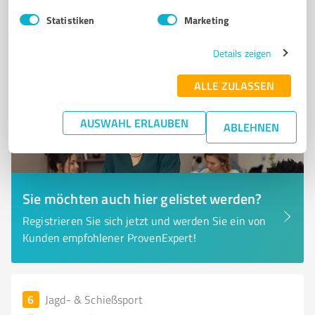
0,00 / 5,00
Statistiken
Marketing
Nicht bewertet
0
Details zeigen
ALLE ZULASSEN
AUSWAHL ERLAUBEN
ABLEHNEN
Sie möchten auch hier gelistet werden?
Registrieren Sie sich jetzt und werden Sie ein von
Kunden empfohlener ProvenExpert!
6
Jagd- & Schießsport