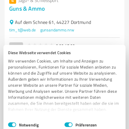
4
Jagd- & Schießsport
Guns & Ammo
Auf dem Schnee 61, 44227 Dortmund
tim_t@web.de
gunsandammo.nrw
0,00 / 5,00
Nicht bewertet
0
Diese Webseite verwendet Cookies
Wir verwenden Cookies, um Inhalte und Anzeigen zu
personalisieren, Funktionen für soziale Medien anbieten zu
können und die Zugriffe auf unsere Website zu analysieren.
5
Jagd- & Schießsport
Außerdem geben wir Informationen zu Ihrer Verwendung
unserer Website an unsere Partner für soziale Medien,
Waffen Becker
Werbung und Analysen weiter. Unsere Partner führen diese
Informationen möglicherweise mit weiteren Daten
Märkischer Ring 104, 58097 Hagen
zusammen, die Sie ihnen bereitgestellt haben oder die sie im
Tel. 02331/31223
info@waffen-becker.de
Rahmen Ihrer Nutzung der Dienste gesammelt haben.
www.waffen-becker.de/
Einwilligungsauswahl
Impressum
|
Datenschutzbestimmungen
Notwendig
Präferenzen