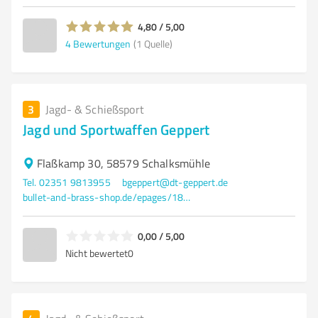
4,80 / 5,00
4
Bewertungen
(1 Quelle)
3
Jagd- & Schießsport
Jagd und Sportwaffen Geppert
Flaßkamp 30, 58579 Schalksmühle
Tel. 02351 9813955
bgeppert@dt-geppert.de
bullet-and-brass-shop.de/epages/18341f60-62d9-4f56-83fc-33fa135ad6bb.sf/de_DE/?ObjectPath=Categories
0,00 / 5,00
Nicht bewertet
0