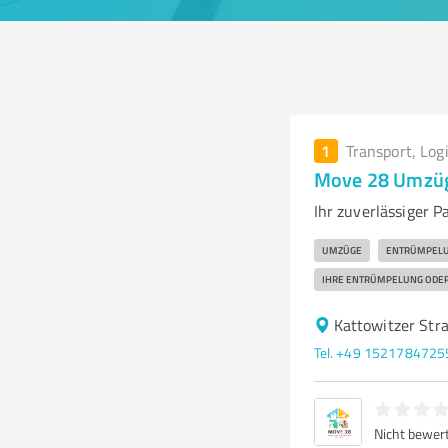
1
Transport, Log
Move 28 Umzüg
Ihr zuverlässiger 
UMZÜGE
ENTRÜMPELUN
IHRE ENTRÜMPELUNG ODER 
Kattowitzer Str
Tel. +49 1521784725
Nicht bewer