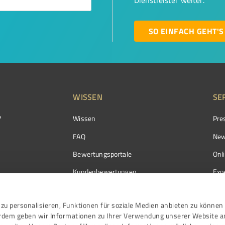
Dienstleister weiter.
SO EINFACH GEHT'S
WISSEN
SE
?
Wissen
Pre
FAQ
New
Bewertungsportale
Onl
Kundenbewertungen
Exp
Kundenzufriedenheit
Exp
zu personalisieren, Funktionen für soziale Medien anbieten zu können 
Bewertungs­richtlinien
erdem geben wir Informationen zu Ihrer Verwendung unserer Website a