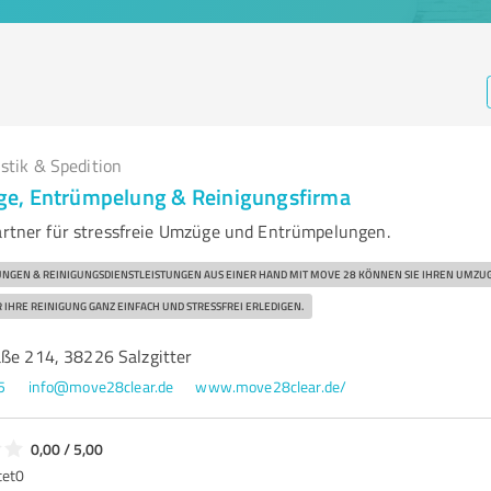
istik & Spedition
e, Entrümpelung & Reinigungsfirma
Partner für stressfreie Umzüge und Entrümpelungen.
GEN & REINIGUNGSDIENSTLEISTUNGEN AUS EINER HAND MIT MOVE 28 KÖNNEN SIE IHREN UMZU
IHRE REINIGUNG GANZ EINFACH UND STRESSFREI ERLEDIGEN.
aße 214, 38226 Salzgitter
5
info@move28clear.de
www.move28clear.de/
0,00 / 5,00
tet
0