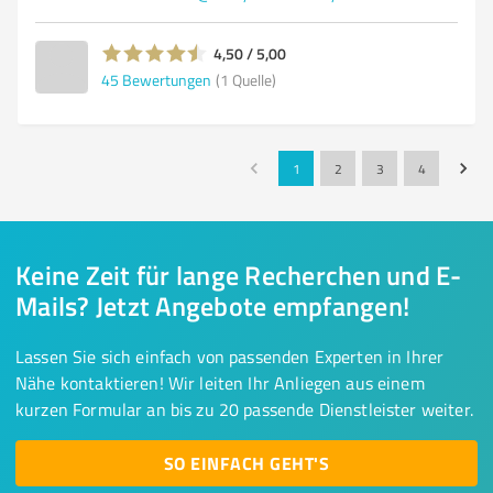
4,50 / 5,00
45
Bewertungen
(1 Quelle)
1
2
3
4
Keine Zeit für lange Recherchen und E-
Mails? Jetzt Angebote empfangen!
Lassen Sie sich einfach von passenden Experten in Ihrer
Nähe kontaktieren! Wir leiten Ihr Anliegen aus einem
kurzen Formular an bis zu 20 passende Dienstleister weiter.
SO EINFACH GEHT'S