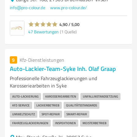
info@pro-colour.de
www.pro-colour.de/
4,90 / 5,00
47
Bewertungen
(1 Quelle)
9
Kfz-Dienstleistungen
Auto-Lackier-Team-Syke Inh. Olaf Graap
Professionelle Fahrzeuglackierungen und
Karosseriearbeiten in Syke
AUTO-LACKIERUNG
KAROSSERIEARBEITEN
UNFALLINSTANDSETZUNG
KFZ-SERVICE
LACKIERBETRIEB
QUALITÄTSSTANDARDS
UMWELTSCHUTZ
SPOT-REPAIR
SMART-REPAIR
FAHRZEUGLACKIERUNGEN
INSPEKTIONEN
MEISTERBETRIEB