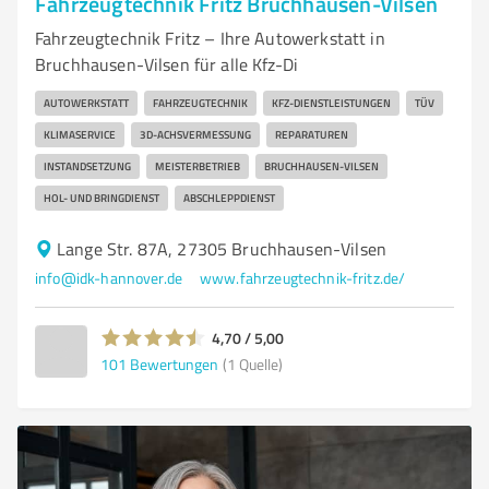
Fahrzeugtechnik Fritz Bruchhausen-Vilsen
Fahrzeugtechnik Fritz – Ihre Autowerkstatt in
Bruchhausen-Vilsen für alle Kfz-Di
AUTOWERKSTATT
FAHRZEUGTECHNIK
KFZ-DIENSTLEISTUNGEN
TÜV
KLIMASERVICE
3D-ACHSVERMESSUNG
REPARATUREN
INSTANDSETZUNG
MEISTERBETRIEB
BRUCHHAUSEN-VILSEN
HOL- UND BRINGDIENST
ABSCHLEPPDIENST
Lange Str. 87A, 27305 Bruchhausen-Vilsen
info@idk-hannover.de
www.fahrzeugtechnik-fritz.de/
4,70 / 5,00
101
Bewertungen
(1 Quelle)