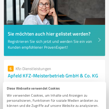
Sie möchten auch hier gelistet werden?
Registrieren Sie sich jetzt und werden Sie ein von
Kunden empfohlener ProvenExpert!
6
Kfz-Dienstleistungen
Apfeld KFZ-Meisterbetrieb GmbH & Co. KG
Apfeld KFZ-Meisterbetrieb GmbH & Co. KG – Ihr
Diese Webseite verwendet Cookies
Partner für Wartung und Reparatur
Wir verwenden Cookies, um Inhalte und Anzeigen zu
KFZ-WARTUNG
REPARATUREN
INSPEKTIONEN
DIAGNOSETECHNIK
personalisieren, Funktionen für soziale Medien anbieten zu
AUTOWERKSTATT
können und die Zugriffe auf unsere Website zu analysieren.