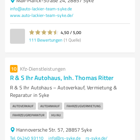
Max-Planck-Straße 24, 28857 Syke
info@auto-lackier-team-syke.de
www.auto-lackier-team-syke.de/
4,50 / 5,00
111
Bewertungen
(1 Quelle)
10
Kfz-Dienstleistungen
R & S Ihr Autohaus, Inh. Thomas Ritter
R & S Ihr Autohaus – Autoverkauf, Vermietung &
Reparatur in Syke
AUTOVERKAUF
AUTOANKAUF
FAHRZEUGVERMIETUNG
FAHRZEUGREPARATUR
HU/AU
Hannoversche Str. 57, 28857 Syke
Tel. 04240 93110
info@rs-syke.de
rs-syke.de/