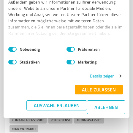
Außerdem geben wir Informationen zu Ihrer Verwendung
Holunderstraße 1A, 28816 Stuhr
unserer Website an unsere Partner für soziale Medien,
Werbung und Analysen weiter. Unsere Partner führen diese
info@apfeld-kfz.de
apfeld-kfz.de/
Informationen möglicherweise mit weiteren Daten
zusammen, die Sie ihnen bereitgestellt haben oder die sie im
4,80 / 5,00
Rahmen Ihrer Nutzung der Dienste gesammelt haben.
159
Bewertungen
(1 Quelle)
Einwilligungsauswahl
Impressum
|
Datenschutzbestimmungen
Notwendig
Präferenzen
Statistiken
Marketing
7
Kfz-Dienstleistungen
KFZ-Meisterbetrieb Anton Weber & Sohn
Details zeigen
KFZ-Werkstatt Anton Weber & Sohn - Ihr Partner für
ALLE ZULASSEN
Fahrzeugservice in Bremen
KFZ-WERKSTATT
BREMEN
KFZ-SERVICE
HAUPTUNTERSUCHUNG
AUSWAHL ERLAUBEN
ABLEHNEN
ABGASUNTERSUCHUNG
INSPEKTION
REPARATUR
KFZ-ELEKTRIK
KLIMAANLAGENSERVICE
REIFENDIENST
AUTOGLASSERVICE
FREIE WERKSTATT