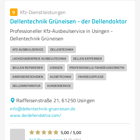
9
Kfz-Dienstleistungen
Dellentechnik Grüneisen - der Dellendoktor
Professioneller Kfz-Ausbeulservice in Usingen -
Dellentechnik Grüneisen
KFZ-AUSBEULSERVICE
DELLENTECHNIK
LACKSCHADENFREIE AUSBEULTECHNIK
DELLEN ENTFERNEN
BEULEN REPARIEREN
USINGEN
PROFESSIONELLE FAHRZEUGKOSMETIK
KAROSSERIESCHADEN
KLEBETECHNIK
FAHRZEUGPFLEGE
DELLENREPARATUR
KUNDENSERVICE
Raiffeisenstraße 21, 61250 Usingen
info@dellentechnik-grueneisen.de
www.derdellendoktor.com/
5,00 / 5,00
349
Bewertungen
(1 Quelle)