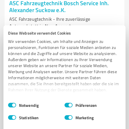
ASC Fahrzeugtechnik Bosch Service Inh.
Alexander Suckow e.K.
ASC Fahrzeugtechnik - Ihre zuverlässige
Autowerkstatt in Neu-Anspach
Diese Webseite verwendet Cookies
AUTOWERKSTATT
FAHRZEUGDIAGNOSE
INSPEKTION
Wir verwenden Cookies, um Inhalte und Anzeigen zu
REIFENSERVICE
UNFALLINSTANDSETZUNG
US CARS
OLDTIMER
personalisieren, Funktionen für soziale Medien anbieten zu
können und die Zugriffe auf unsere Website zu analysieren.
BOSCH-SERVICE
KFZ-MEISTERBETRIEB
BREMSENWARTUNG
Außerdem geben wir Informationen zu Ihrer Verwendung
ÖLWECHSEL
ERSATZTEILE
unserer Website an unsere Partner für soziale Medien,
Werbung und Analysen weiter. Unsere Partner führen diese
Zeppelinstraße 5, 61267 Neu-Anspach
Informationen möglicherweise mit weiteren Daten
info@asc-fahrzeugtechnik.de
asc-fahrzeugtechnik.de/
zusammen, die Sie ihnen bereitgestellt haben oder die sie im
Rahmen Ihrer Nutzung der Dienste gesammelt haben.
4,50 / 5,00
Einwilligungsauswahl
Impressum
|
Datenschutzbestimmungen
Notwendig
Präferenzen
96
Bewertungen
(1 Quelle)
Statistiken
Marketing