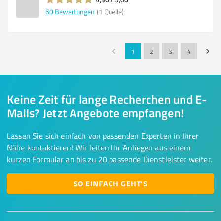
60
Bewertungen
(1 Quelle)
1
2
3
4
Keine Zeit für lange Recherchen und E-
Mails? Jetzt Angebote empfangen!
Lassen Sie sich einfach von passenden Experten in Ihrer
Nähe kontaktieren! Wir leiten Ihr Anliegen aus einem
kurzen Formular an bis zu 20 passende Dienstleister weiter.
SO EINFACH GEHT'S