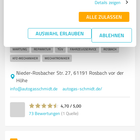
7
Details zeigen
Kfz-Dienstleistungen
Schmidt GmbH Rosbach vor der Höhe
ALLE ZULASSEN
Professionelle Autogas-Umrüstungen und Service für
Erdgas-Fahrzeuge
AUSWAHL ERLAUBEN
ABLEHNEN
AUTOGAS
ERDGAS
UMRÜSTUNG
GASTANKS
WOHNMOBILE
WARTUNG
REPARATUR
TÜV
FAHRZEUGSERVICE
ROSBACH
KFZ-MECHANIKER
MECHATRONIKER
Nieder-Rosbacher Str. 27, 61191 Rosbach vor der
Höhe
info@autogasschmidt.de
autogas-schmidt.de/
4,70 / 5,00
73
Bewertungen
(1 Quelle)