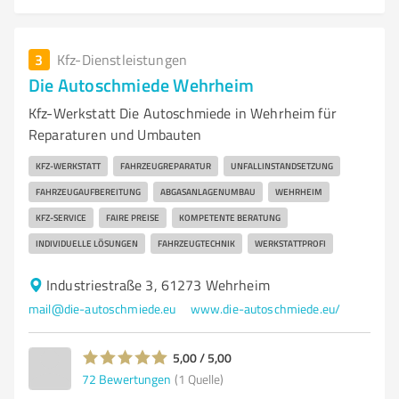
3
Kfz-Dienstleistungen
Die Autoschmiede Wehrheim
Kfz-Werkstatt Die Autoschmiede in Wehrheim für
Reparaturen und Umbauten
KFZ-WERKSTATT
FAHRZEUGREPARATUR
UNFALLINSTANDSETZUNG
FAHRZEUGAUFBEREITUNG
ABGASANLAGENUMBAU
WEHRHEIM
KFZ-SERVICE
FAIRE PREISE
KOMPETENTE BERATUNG
INDIVIDUELLE LÖSUNGEN
FAHRZEUGTECHNIK
WERKSTATTPROFI
Industriestraße 3, 61273 Wehrheim
mail@die-autoschmiede.eu
www.die-autoschmiede.eu/
5,00 / 5,00
72
Bewertungen
(1 Quelle)