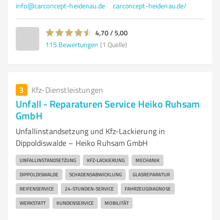
info@carconcept-heidenau.de
carconcept-heidenau.de/
4,70 / 5,00
115
Bewertungen
(1 Quelle)
3
Kfz-Dienstleistungen
Unfall - Reparaturen Service Heiko Ruhsam
GmbH
Unfallinstandsetzung und Kfz-Lackierung in
Dippoldiswalde – Heiko Ruhsam GmbH
UNFALLINSTANDSETZUNG
KFZ-LACKIERUNG
MECHANIK
DIPPOLDISWALDE
SCHADENSABWICKLUNG
GLASREPARATUR
REIFENSERVICE
24-STUNDEN-SERVICE
FAHRZEUGDIAGNOSE
WERKSTATT
KUNDENSERVICE
MOBILITÄT