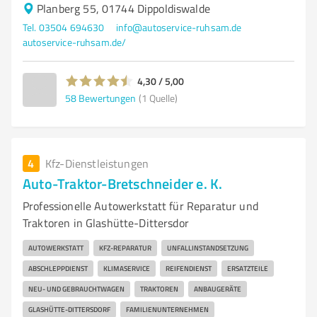
Planberg 55, 01744 Dippoldiswalde
Tel. 03504 694630
info@autoservice-ruhsam.de
autoservice-ruhsam.de/
4,30 / 5,00
58
Bewertungen
(1 Quelle)
4
Kfz-Dienstleistungen
Auto-Traktor-Bretschneider e. K.
Professionelle Autowerkstatt für Reparatur und
Traktoren in Glashütte-Dittersdor
AUTOWERKSTATT
KFZ-REPARATUR
UNFALLINSTANDSETZUNG
ABSCHLEPPDIENST
KLIMASERVICE
REIFENDIENST
ERSATZTEILE
NEU- UND GEBRAUCHTWAGEN
TRAKTOREN
ANBAUGERÄTE
GLASHÜTTE-DITTERSDORF
FAMILIENUNTERNEHMEN