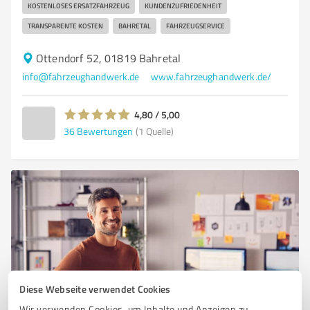
KOSTENLOSES ERSATZFAHRZEUG
KUNDENZUFRIEDENHEIT
TRANSPARENTE KOSTEN
BAHRETAL
FAHRZEUGSERVICE
Ottendorf 52, 01819 Bahretal
info@fahrzeughandwerk.de
www.fahrzeughandwerk.de/
4,80 / 5,00
36
Bewertungen
(1 Quelle)
Diese Webseite verwendet Cookies
Sie möchten auch hier gelistet werden?
Wir verwenden Cookies, um Inhalte und Anzeigen zu