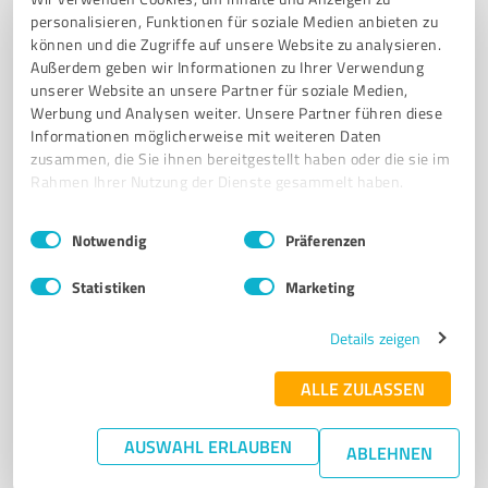
personalisieren, Funktionen für soziale Medien anbieten zu
Registrieren Sie sich jetzt und werden Sie ein von
können und die Zugriffe auf unsere Website zu analysieren.
Kunden empfohlener ProvenExpert!
Außerdem geben wir Informationen zu Ihrer Verwendung
unserer Website an unsere Partner für soziale Medien,
Werbung und Analysen weiter. Unsere Partner führen diese
Informationen möglicherweise mit weiteren Daten
6
Kfz-Dienstleistungen
zusammen, die Sie ihnen bereitgestellt haben oder die sie im
LKW Service Pötzsch GmbH
Rahmen Ihrer Nutzung der Dienste gesammelt haben.
LKW Service Pötzsch - Ihr Partner für Abschleppdienst
Einwilligungsauswahl
Impressum
|
Datenschutzbestimmungen
Notwendig
Präferenzen
und Nutzfahrzeug Wartung
ABSCHLEPPDIENST
LKW REPARATUR
NUTZFAHRZEUG WARTUNG
Statistiken
Marketing
DIPPOLDISWALDE
TRANSPORTER SERVICE
BUS REPARATUR
Details zeigen
INSTANDHALTUNG
MIETFAHRZEUGE
WERKSTATT DIENSTLEISTUNGEN
KUNDENSERVICE
QUALITÄT
PREIS-LEISTUNGS-VERHÄLTNIS
ALLE ZULASSEN
Oberhäslicher Str. 7, 01744 Dippoldiswalde
AUSWAHL ERLAUBEN
ABLEHNEN
Tel. 03504 64690
service@lkw-poetzsch.de
lkw-poetzsch.de/