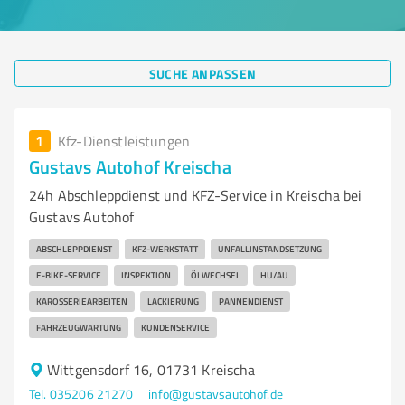
SUCHE ANPASSEN
1
Kfz-Dienstleistungen
Gustavs Autohof Kreischa
24h Abschleppdienst und KFZ-Service in Kreischa bei
Gustavs Autohof
ABSCHLEPPDIENST
KFZ-WERKSTATT
UNFALLINSTANDSETZUNG
E-BIKE-SERVICE
INSPEKTION
ÖLWECHSEL
HU/AU
KAROSSERIEARBEITEN
LACKIERUNG
PANNENDIENST
FAHRZEUGWARTUNG
KUNDENSERVICE
Wittgensdorf 16, 01731 Kreischa
Tel. 035206 21270
info@gustavsautohof.de