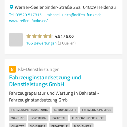
Werner-Seelenbinder-Straße 28a, 01809 Heidenau
Tel. 03529 517315
michael.ullrich@reifen-funke.de
www.reifen-funke.de/
4,54 / 5,00
106
Bewertungen
(3 Quellen)
8
Kfz-Dienstleistungen
Fahrzeuginstandsetzung und
Dienstleistungs GmbH
Fahrzeugreparatur und Wartung in Bahretal -
Fahrzeuginstandsetzung GmbH
FAHRZEUGINSTANDSETZUNG
AUTOWERKSTATT
FAHRZEUGREPARATUR
WARTUNG
INSPEKTION
BAHRETAL
KUNDENZUFRIEDENHEIT
QUALITÄT
SICHERHEIT
ERSATZTEILE
MECHANIKER