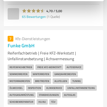
4,70 / 5,00
65
Bewertungen
(1 Quelle)
7
Kfz-Dienstleistungen
Funke GmbH
Reifenfachbetrieb | Freie KFZ-Werkstatt |
Unfallinstandsetzung | Achsvermessung
REIFENFACHBETRIEB
FREIE KFZ-WERKSTATT
AUTOSERVICE
SOMMERREIFEN
WINTERREIFEN
GANZJAHRESREIFEN
MOTORRADREIFEN
BREITREIFEN
ALUFELGEN
TUNING
ÖLWECHSEL
INSPEKTION
KLIMASERVICE
UNFALLINSTANDSETZUNG
AUTOGASUMRÜSTUNG
STANDHEIZUNGEN
AUTOGLAS
SCHEIBENREPARATUR
HU/AU
TÜV