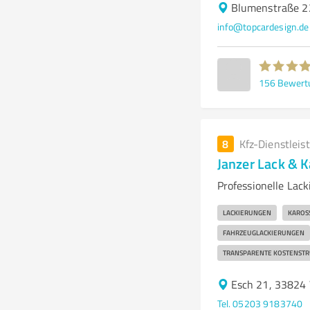
Blumenstraße 2
info@topcardesign.de
156
Bewert
8
Kfz-Dienstleis
Janzer Lack & K
Professionelle Lac
LACKIERUNGEN
KAROS
FAHRZEUGLACKIERUNGEN
TRANSPARENTE KOSTENST
Esch 21, 33824 
Tel. 05203 9183740