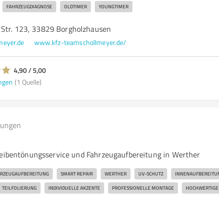
FAHRZEUGDIAGNOSE
OLDTIMER
YOUNGTIMER
Str. 123, 33829 Borgholzhausen
meyer.de
www.kfz-teamschollmeyer.de/
4,90 / 5,00
ngen
(1 Quelle)
tungen
heibentönungsservice und Fahrzeugaufbereitung in Werther
RZEUGAUFBEREITUNG
SMART REPAIR
WERTHER
UV-SCHUTZ
INNENAUFBEREITU
TEILFOLIERUNG
INDIVIDUELLE AKZENTE
PROFESSIONELLE MONTAGE
HOCHWERTIGE 