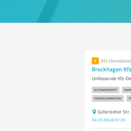
1
Kfz-Dienstleis
Brockhagen Kf
Umfassende Kfz-Die
AUTOWERKSTATT
FAHR
FAHRZEUGWARTUNG
S
Gütersloher Str
Tel. 05204 870120