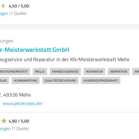
4,50 / 5,00
ngen
(1 Quelle)
tungen
fz-Meisterwerkstatt GmbH
ugservice und Reparatur in der Kfz-Meisterwerkstatt Melle
MEISTERWERKSTATT
MELLE
FAHRZEUGSERVICE
REPARATUR
INSPEKTION
WA
GLAS
KLIMAWARTUNG
QUALITÄTSSICHERUNG
KUNDENZUFRIEDENHEIT
, 49326 Melle
www.peconcepts.de/
4,90 / 5,00
ungen
(1 Quelle)