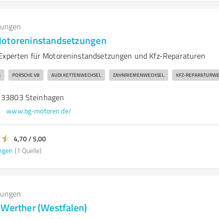
tungen
Motoreninstandsetzungen
 Experten für Motoreninstandsetzungen und Kfz-Reparaturen
G
PORSCHE V8
AUDI KETTENWECHSEL
ZAHNRIEMENWECHSEL
KFZ-REPARATURWE
, 33803 Steinhagen
www.bg-motoren.de/
4,70 / 5,00
ngen
(1 Quelle)
tungen
 Werther (Westfalen)