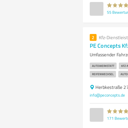
55
Bewertu
2
Kfz-Dienstleis
PE Concepts K
Umfassender Fahrze
AUTOWERKSTATT
KFZ-
REIFENWECHSEL
AUTO
Herbkestraße 27
info@peconcepts.de
171
Bewert