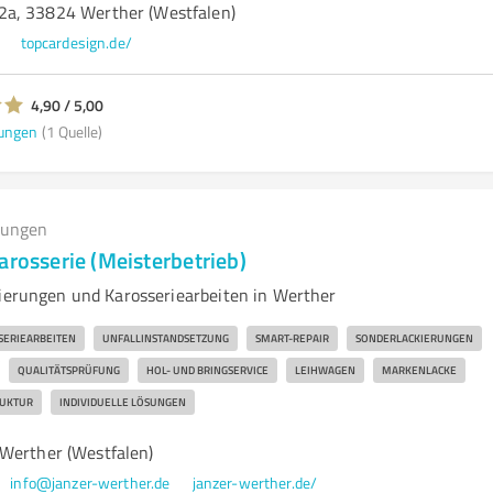
2a, 33824 Werther (Westfalen)
topcardesign.de/
4,90 / 5,00
ungen
(1 Quelle)
tungen
arosserie (Meisterbetrieb)
kierungen und Karosseriearbeiten in Werther
SERIEARBEITEN
UNFALLINSTANDSETZUNG
SMART-REPAIR
SONDERLACKIERUNGEN
QUALITÄTSPRÜFUNG
HOL- UND BRINGSERVICE
LEIHWAGEN
MARKENLACKE
RUKTUR
INDIVIDUELLE LÖSUNGEN
Werther (Westfalen)
info@janzer-werther.de
janzer-werther.de/