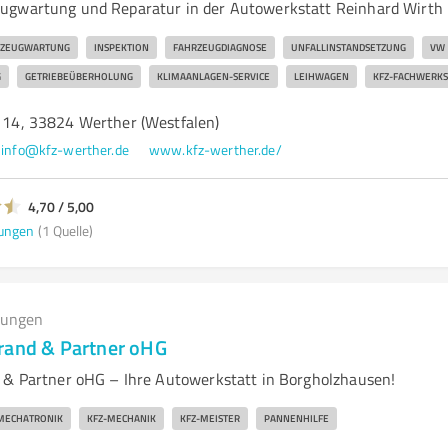
ugwartung und Reparatur in der Autowerkstatt Reinhard Wirth
RZEUGWARTUNG
INSPEKTION
FAHRZEUGDIAGNOSE
UNFALLINSTANDSETZUNG
VW
G
GETRIEBEÜBERHOLUNG
KLIMAANLAGEN-SERVICE
LEIHWAGEN
KFZ-FACHWERKS
. 14, 33824 Werther (Westfalen)
info@kfz-werther.de
www.kfz-werther.de/
4,70 / 5,00
ungen
(1 Quelle)
tungen
rand & Partner oHG
 & Partner oHG – Ihre Autowerkstatt in Borgholzhausen!
MECHATRONIK
KFZ-MECHANIK
KFZ-MEISTER
PANNENHILFE