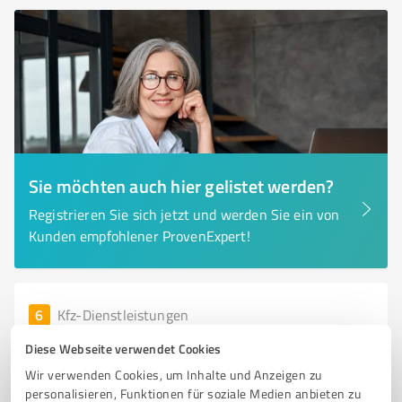
Sie möchten auch hier gelistet werden?
Registrieren Sie sich jetzt und werden Sie ein von
Kunden empfohlener ProvenExpert!
6
Kfz-Dienstleistungen
Roland Strietzel Kfz-Technik
Diese Webseite verwendet Cookies
Kfz-Technik und Reparaturservice in Lehrte - Roland
Wir verwenden Cookies, um Inhalte und Anzeigen zu
Strietzel Kfz-Technik
personalisieren, Funktionen für soziale Medien anbieten zu