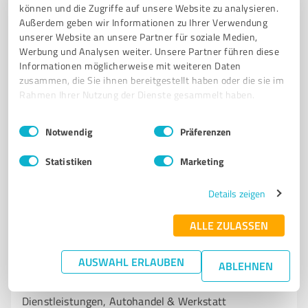
können und die Zugriffe auf unsere Website zu analysieren.
KFZ-TECHNIK
AUTOWERKSTATT
FAHRZEUGREPARATUR
Außerdem geben wir Informationen zu Ihrer Verwendung
unserer Website an unsere Partner für soziale Medien,
UNFALLINSTANDSETZUNG
INSPEKTIONEN
KLIMASERVICE
Werbung und Analysen weiter. Unsere Partner führen diese
REIFENSERVICE
HAUPTUNTERSUCHUNG
DEKRA
Informationen möglicherweise mit weiteren Daten
AUTOPRO WERKSTATT
LEHRTE
KFZ-SERVICE
zusammen, die Sie ihnen bereitgestellt haben oder die sie im
Rahmen Ihrer Nutzung der Dienste gesammelt haben.
Bauernstraße 37, 31275 Lehrte
Einwilligungsauswahl
Impressum
|
Datenschutzbestimmungen
info@strietzel-kfz.de
www.strietzel-kfz.de/
Notwendig
Präferenzen
Statistiken
Marketing
4,90 / 5,00
108
Bewertungen
(1 Quelle)
Details zeigen
ALLE ZULASSEN
7
Kfz-Dienstleistungen
Euro Hobbywerkstatt / Zack Mobile
AUSWAHL ERLAUBEN
ABLEHNEN
Euro Hobbywerkstatt & Zack Mobile – Kfz-
Dienstleistungen, Autohandel & Werkstatt