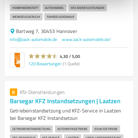
HOBBYWERKSTATT
AUTOHANDEL
KFZ-DIENSTLEISTUNGEN
WERKZEUGVERLEIH
FAHRZEUGVERKAUF
Bartweg 7, 30453 Hannover
info@zack-automobile.de
www.zack-automobile.de/
4,30 / 5,00
120
Bewertungen
(1 Quelle)
8
Kfz-Dienstleistungen
Barsegar KFZ Instandsetzungen | Laatzen
Getriebeinstandsetzung und KFZ-Service in Laatzen
bei Barsegar KFZ Instandsetzun
GETRIEBEINSTANDSETZUNG
AUTOMATIKGETRIEBE
SCHALTGETRIEBE
DSG-REPARATUR
KFZ-SERVICE
LAATZEN
UNFALLINSTANDSETZUNG