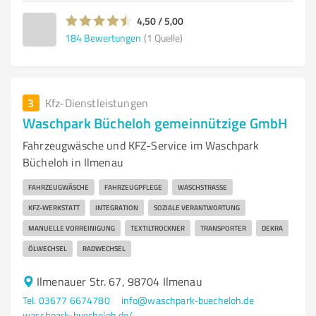
4,50 / 5,00
184
Bewertungen
(1 Quelle)
3
Kfz-Dienstleistungen
Waschpark Bücheloh gemeinnützige GmbH
Fahrzeugwäsche und KFZ-Service im Waschpark
Bücheloh in Ilmenau
FAHRZEUGWÄSCHE
FAHRZEUGPFLEGE
WASCHSTRASSE
KFZ-WERKSTATT
INTEGRATION
SOZIALE VERANTWORTUNG
MANUELLE VORREINIGUNG
TEXTILTROCKNER
TRANSPORTER
DEKRA
ÖLWECHSEL
RADWECHSEL
Ilmenauer Str. 67, 98704 Ilmenau
Tel. 03677 6674780
info@waschpark-buecheloh.de
waschpark-buecheloh.de/