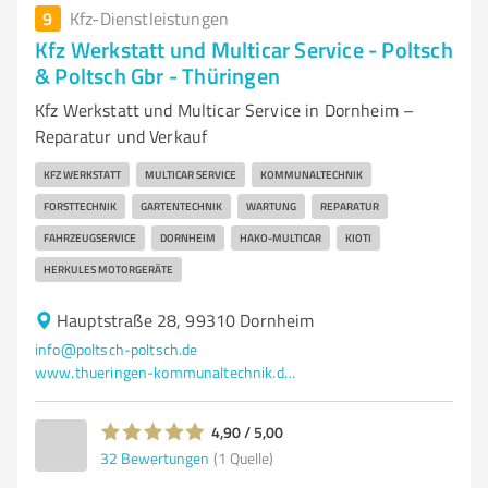
9
Kfz-Dienstleistungen
Kfz Werkstatt und Multicar Service - Poltsch
& Poltsch Gbr - Thüringen
Kfz Werkstatt und Multicar Service in Dornheim –
Reparatur und Verkauf
KFZ WERKSTATT
MULTICAR SERVICE
KOMMUNALTECHNIK
FORSTTECHNIK
GARTENTECHNIK
WARTUNG
REPARATUR
FAHRZEUGSERVICE
DORNHEIM
HAKO-MULTICAR
KIOTI
HERKULES MOTORGERÄTE
Hauptstraße 28, 99310 Dornheim
info@poltsch-poltsch.de
www.thueringen-kommunaltechnik.de/start/
4,90 / 5,00
32
Bewertungen
(1 Quelle)