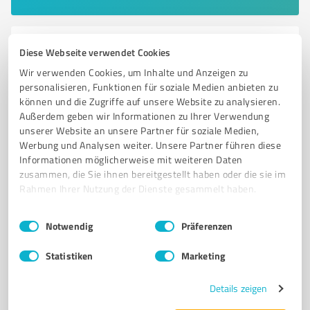
6
Kfz-Dienstleistungen
Diese Webseite verwendet Cookies
KfZ-Meisterbetrieb Thomas Wedemeier
Wir verwenden Cookies, um Inhalte und Anzeigen zu
personalisieren, Funktionen für soziale Medien anbieten zu
KfZ-Meisterbetrieb für Inspektionen und Reparaturen
können und die Zugriffe auf unsere Website zu analysieren.
in Arnstadt
Außerdem geben wir Informationen zu Ihrer Verwendung
unserer Website an unsere Partner für soziale Medien,
KFZ-WERKSTATT
ARNSTADT
INSPEKTION
HAUPTUNTERSUCHUNG
Werbung und Analysen weiter. Unsere Partner führen diese
ABGASUNTERSUCHUNG
REIFENSERVICE
UNFALLINSTANDSETZUNG
Informationen möglicherweise mit weiteren Daten
zusammen, die Sie ihnen bereitgestellt haben oder die sie im
FEHLERDIAGNOSE
KLIMASERVICE
SMART REPAIR
Rahmen Ihrer Nutzung der Dienste gesammelt haben.
FAHRZEUG-CHECKS
HOL- UND BRING-DIENST
Einwilligungsauswahl
Impressum
|
Datenschutzbestimmungen
Bierweg 9, 99310 Arnstadt
Notwendig
Präferenzen
info@kfz-wedemeier.de
www.kfz-wedemeier.de/
Statistiken
Marketing
4,80 / 5,00
Details zeigen
69
Bewertungen
(1 Quelle)