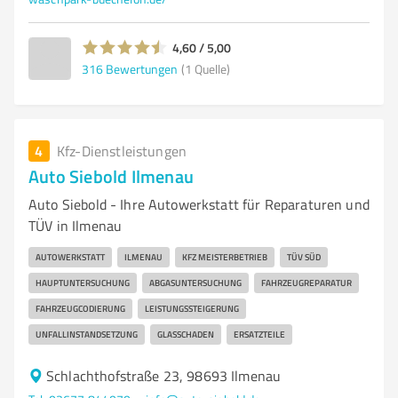
4,60 / 5,00
316
Bewertungen
(1 Quelle)
4
Kfz-Dienstleistungen
Auto Siebold Ilmenau
Auto Siebold - Ihre Autowerkstatt für Reparaturen und
TÜV in Ilmenau
AUTOWERKSTATT
ILMENAU
KFZ MEISTERBETRIEB
TÜV SÜD
HAUPTUNTERSUCHUNG
ABGASUNTERSUCHUNG
FAHRZEUGREPARATUR
FAHRZEUGCODIERUNG
LEISTUNGSSTEIGERUNG
UNFALLINSTANDSETZUNG
GLASSCHADEN
ERSATZTEILE
Schlachthofstraße 23, 98693 Ilmenau