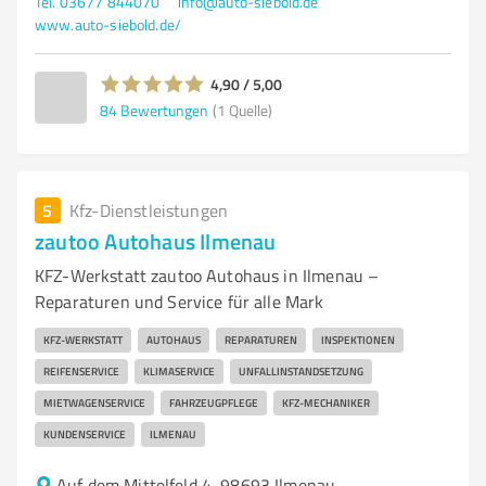
Tel. 03677 844070
info@auto-siebold.de
www.auto-siebold.de/
4,90 / 5,00
84
Bewertungen
(1 Quelle)
5
Kfz-Dienstleistungen
zautoo Autohaus Ilmenau
KFZ-Werkstatt zautoo Autohaus in Ilmenau –
Reparaturen und Service für alle Mark
KFZ-WERKSTATT
AUTOHAUS
REPARATUREN
INSPEKTIONEN
REIFENSERVICE
KLIMASERVICE
UNFALLINSTANDSETZUNG
MIETWAGENSERVICE
FAHRZEUGPFLEGE
KFZ-MECHANIKER
KUNDENSERVICE
ILMENAU
Auf dem Mittelfeld 4, 98693 Ilmenau