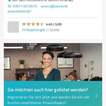
Tel. 03677 6672670
service@zautoo.de
www.zautoo.de/
4,40 / 5,00
74
Bewertungen
(1 Quelle)
Sie möchten auch hier gelistet werden?
Registrieren Sie sich jetzt und werden Sie ein von
Kunden empfohlener ProvenExpert!