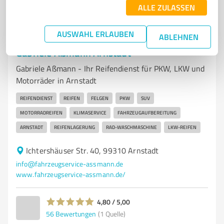
ALLE ZULASSEN
AUSWAHL ERLAUBEN
ABLEHNEN
7
Kfz-Dienstleistungen
Gabriele Aßmann Arnstadt
Gabriele Aßmann - Ihr Reifendienst für PKW, LKW und
Motorräder in Arnstadt
REIFENDIENST
REIFEN
FELGEN
PKW
SUV
MOTORRADREIFEN
KLIMASERVICE
FAHRZEUGAUFBEREITUNG
ARNSTADT
REIFENLAGERUNG
RAD-WASCHMASCHINE
LKW-REIFEN
Ichtershäuser Str. 40, 99310 Arnstadt
info@fahrzeugservice-assmann.de
www.fahrzeugservice-assmann.de/
4,80 / 5,00
56
Bewertungen
(1 Quelle)