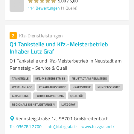
5,00 / 5,00
114
Bewertungen
(1 Quelle)
2
Kfz-Dienstleistungen
Q1 Tankstelle und Kfz.-Meisterbetrieb
Inhaber Lutz Graf
Q1 Tankstelle und Kfz.-Meisterbetrieb in Neustadt am
Rennsteig - Service & Quali
TANKSTELLE
KFZ.-MEISTERBETRIEB
NEUSTADT AM RENNSTEIG
WASCHANLAGE
REPARATURSERVICE
KRAFTSTOFFE
KUNDENSERVICE
GUTSCHEINE
FAHRZEUGWARTUNG
QUALITÄT
REGIONALE DIENSTLEISTUNGEN
LUTZ GRAF
Rennsteigstraße 1a, 98701 Großbreitenbach
Tel. 036781 2700
info@lutzgraf.de
www.lutzgraf.net/