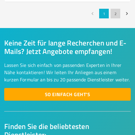
1
2
Keine Zeit für lange Recherchen und E-
Mails? Jetzt Angebote empfangen!
Lassen Sie sich einfach von passenden Experten in Ihrer
Nähe kontaktieren! Wir leiten Ihr Anliegen aus einem
kurzen Formular an bis zu 20 passende Dienstleister weiter.
SO EINFACH GEHT'S
Finden Sie die beliebtesten
Dienstleister: