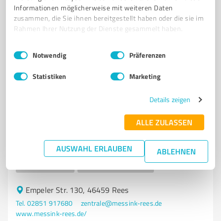
Informationen möglicherweise mit weiteren Daten
www.maksmacht.de/
zusammen, die Sie ihnen bereitgestellt haben oder die sie im
Rahmen Ihrer Nutzung der Dienste gesammelt haben.
4,70 / 5,00
101
Bewertungen
(1 Quelle)
Einwilligungsauswahl
Impressum
|
Datenschutzbestimmungen
Notwendig
Präferenzen
Statistiken
Marketing
7
Kfz-Dienstleistungen
Details zeigen
Messink GmbH & Co. KG
ALLE ZULASSEN
Messink GmbH & Co. KG – Moderne Autowerkstatt mit
Top-Service in Rees
AUSWAHL ERLAUBEN
ABLEHNEN
AUTOWERKSTATT
GETRIEBESERVICE
REIFENWECHSEL
FAHRZEUGINSPEKTION
JUNG- UND GEBRAUCHTWAGEN
Empeler Str. 130, 46459 Rees
Tel. 02851 917680
zentrale@messink-rees.de
www.messink-rees.de/