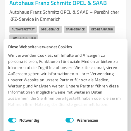
Autohaus Franz Schmitz OPEL & SAAB
Autohaus Franz Schmitz OPEL & SAAB – Persönlicher
KFZ-Service in Emmerich
AUTOWERKSTATT
OPEL-SERVICE
SAAB-SERVICE
KFZ-REPARATUR
FAMILIENBETRIEB
Diese Webseite verwendet Cookies
Windmühlenweg 20, 46446 Emmerich am Rhein
Wir verwenden Cookies, um Inhalte und Anzeigen zu
info@schmitz-autohaus.com
personalisieren, Funktionen für soziale Medien anbieten zu
www.schmitz-autohaus.com/
können und die Zugriffe auf unsere Website zu analysieren.
Außerdem geben wir Informationen zu Ihrer Verwendung
unserer Website an unsere Partner für soziale Medien,
4,60 / 5,00
Werbung und Analysen weiter. Unsere Partner führen diese
71
Bewertungen
(1 Quelle)
Informationen möglicherweise mit weiteren Daten
zusammen, die Sie ihnen bereitgestellt haben oder die sie im
Rahmen Ihrer Nutzung der Dienste gesammelt haben.
Einwilligungsauswahl
Impressum
|
Datenschutzbestimmungen
Notwendig
Präferenzen