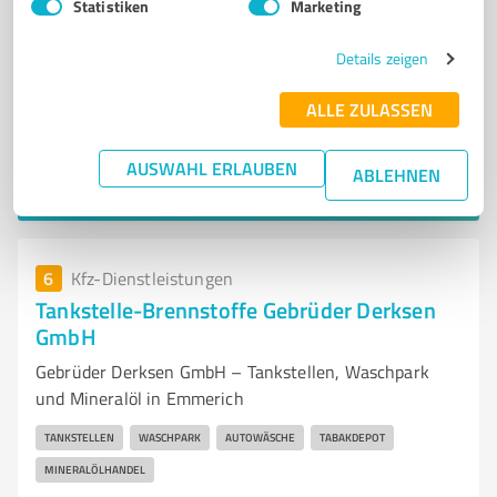
Statistiken
Marketing
Details zeigen
ALLE ZULASSEN
Sie möchten auch hier gelistet werden?
Registrieren Sie sich jetzt und werden Sie ein von
AUSWAHL ERLAUBEN
ABLEHNEN
Kunden empfohlener ProvenExpert!
6
Kfz-Dienstleistungen
Tankstelle-Brennstoffe Gebrüder Derksen
GmbH
Gebrüder Derksen GmbH – Tankstellen, Waschpark
und Mineralöl in Emmerich
TANKSTELLEN
WASCHPARK
AUTOWÄSCHE
TABAKDEPOT
MINERALÖLHANDEL