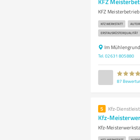
KFZ Meisterbet
KFZ Meisterbetrieb
KFZ WERKSTATT
AUTOR
ERSTAUSRÜSTERQUALITÄT
Im Mühlengrund
Tel. 02631 805880
87
Bewertu
5
Kfz-Dienstleis
Kfz-Meisterwer
Kfz-Meisterwerksta
KFZ-WERKSTATT
AUTO