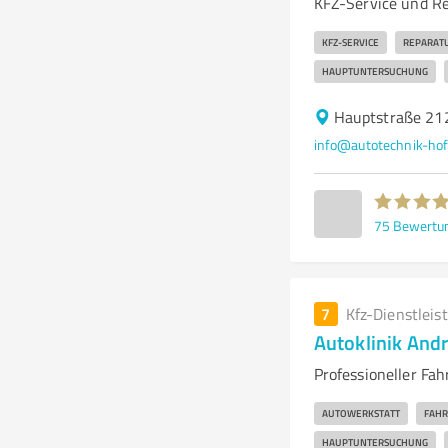
KFZ-Service und Re
KFZ-SERVICE
REPARAT
HAUPTUNTERSUCHUNG
Hauptstraße 21
info@autotechnik-ho
75
Bewertu
7
Kfz-Dienstleis
Autoklinik And
Professioneller Fa
AUTOWERKSTATT
FAHR
HAUPTUNTERSUCHUNG