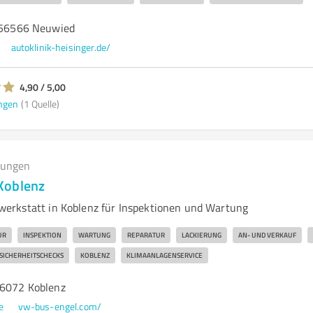
, 56566 Neuwied
autoklinik-heisinger.de/
4,90 / 5,00
ngen
(1 Quelle)
tungen
Koblenz
erkstatt in Koblenz für Inspektionen und Wartung
UR
INSPEKTION
WARTUNG
REPARATUR
LACKIERUNG
AN- UND VERKAUF
SICHERHEITSCHECKS
KOBLENZ
KLIMAANLAGENSERVICE
56072 Koblenz
e
vw-bus-engel.com/