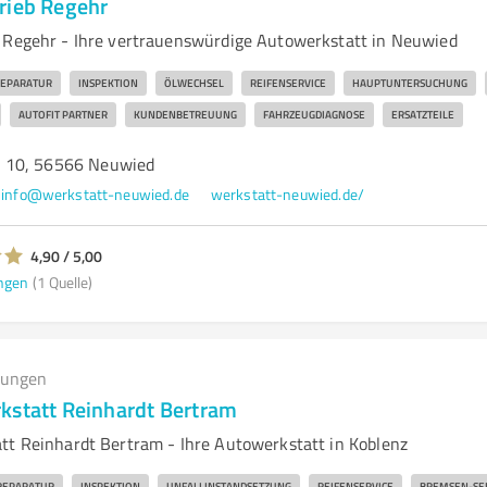
rieb Regehr
 Regehr - Ihre vertrauenswürdige Autowerkstatt in Neuwied
EPARATUR
INSPEKTION
ÖLWECHSEL
REIFENSERVICE
HAUPTUNTERSUCHUNG
AUTOFIT PARTNER
KUNDENBETREUUNG
FAHRZEUGDIAGNOSE
ERSATZTEILE
 10, 56566 Neuwied
info@werkstatt-neuwied.de
werkstatt-neuwied.de/
4,90 / 5,00
ngen
(1 Quelle)
tungen
kstatt Reinhardt Bertram
tt Reinhardt Bertram - Ihre Autowerkstatt in Koblenz
REPARATUR
INSPEKTION
UNFALLINSTANDSETZUNG
REIFENSERVICE
BREMSEN-SE