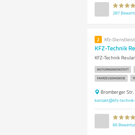
287
Bewert
2
Kfz-Dienstleis
KFZ-Technik R
KFZ-Technik Reulan
MOTORRADWERKSTATT
FAHRZEUGDIAGNOSE
T
Bromberger Str
kontakt@kfz-technik-
66
Bewertu