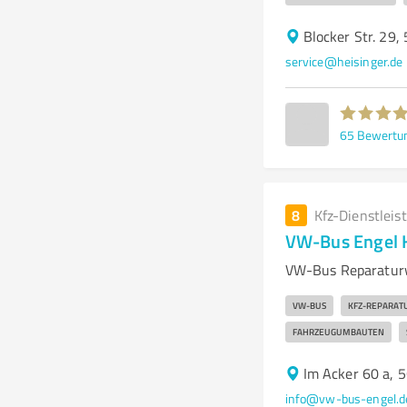
Blocker Str. 29
service@heisinger.de
65
Bewertu
8
Kfz-Dienstleis
VW-Bus Engel 
VW-Bus Reparaturw
VW-BUS
KFZ-REPARAT
FAHRZEUGUMBAUTEN
Im Acker 60 a, 
info@vw-bus-engel.d