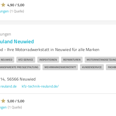
4,90 / 5,00
ungen
(1 Quelle)
tungen
euland Neuwied
d - Ihre Motorradwerkstatt in Neuwied für alle Marken
NEUWIED
KFZ-SERVICE
INSPEKTIONEN
REPARATUREN
MOTORINSTANDSETZUN
RANSPARENTE PREISGESTALTUNG
MEHRMARKENWERKSTATT
KUNDENSERVICE
FACHB
. 14, 56566 Neuwied
reuland.de
kfz-technik-reuland.de/
5,00 / 5,00
ngen
(1 Quelle)