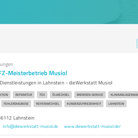
tungen
FZ-Meisterbetrieb Musiol
-Dienstleistungen in Lahnstein - dieWerkstatt Musiol
KTION
REPARATUR
TÜV
ÖLWECHSEL
BREMSEN-SERVICE
KLIMAANLAGENWA
FEHLERDIAGNOSE
REIFENWECHSEL
KUNDENZUFRIEDENHEIT
LAHNSTEIN
56112 Lahnstein
info@diewerkstatt-musiol.de
www.diewerkstatt-musiol.de/