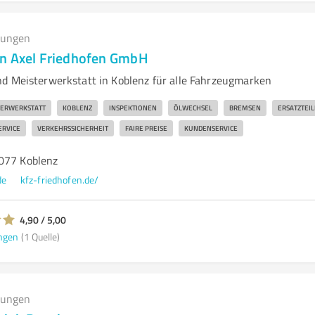
tungen
n Axel Friedhofen GmbH
d Meisterwerkstatt in Koblenz für alle Fahrzeugmarken
TERWERKSTATT
KOBLENZ
INSPEKTIONEN
ÖLWECHSEL
BREMSEN
ERSATZTEIL
ERVICE
VERKEHRSSICHERHEIT
FAIRE PREISE
KUNDENSERVICE
077 Koblenz
de
kfz-friedhofen.de/
4,90 / 5,00
ngen
(1 Quelle)
tungen