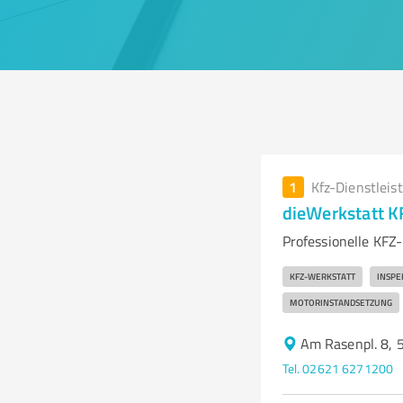
1
Kfz-Dienstleis
dieWerkstatt K
Professionelle KFZ
KFZ-WERKSTATT
INSPE
MOTORINSTANDSETZUNG
Am Rasenpl. 8, 
Tel. 02621 6271200