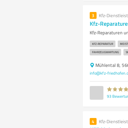
3
Kfz-Dienstleis
Kfz-Reparature
Kfz-Reparaturen un
KFZ-REPARATUR
MEIS
FAHRZEUGWARTUNG
S
Mühlental 8, 56
info@kfz-friedhofen.
93
Bewertu
4
Kfz-Dienstleis