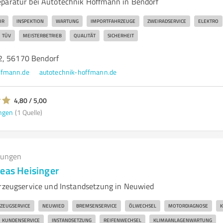
paratur bei Autotechnik Hoffmann in Bendorf
UR
INSPEKTION
WARTUNG
IMPORTFAHRZEUGE
ZWEIRADSERVICE
ELEKTRO
TÜV
MEISTERBETRIEB
QUALITÄT
SICHERHEIT
2, 56170 Bendorf
ffmann.de
autotechnik-hoffmann.de
4,80 / 5,00
ngen
(1 Quelle)
tungen
reas Heisinger
hrzeugservice und Instandsetzung in Neuwied
ZEUGSERVICE
NEUWIED
BREMSENSERVICE
ÖLWECHSEL
MOTORDIAGNOSE
K
KUNDENSERVICE
INSTANDSETZUNG
REIFENWECHSEL
KLIMAANLAGENWARTUNG