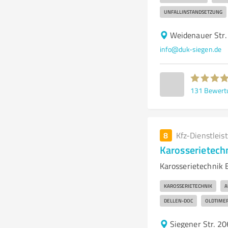
UNFALLINSTANDSETZUNG
Weidenauer Str.
info@duk-siegen.de
131
Bewert
8
Kfz-Dienstleis
Karosserietechn
Karosserietechnik 
KAROSSERIETECHNIK
A
DELLEN-DOC
OLDTIMER
Siegener Str. 2