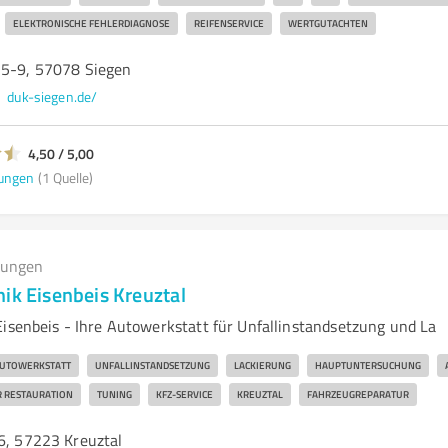
ELEKTRONISCHE FEHLERDIAGNOSE
REIFENSERVICE
WERTGUTACHTEN
 5-9, 57078 Siegen
duk-siegen.de/
4,50 / 5,00
ungen
(1 Quelle)
tungen
ik Eisenbeis Kreuztal
Eisenbeis - Ihre Autowerkstatt für Unfallinstandsetzung und La
UTOWERKSTATT
UNFALLINSTANDSETZUNG
LACKIERUNG
HAUPTUNTERSUCHUNG
 RESTAURATION
TUNING
KFZ-SERVICE
KREUZTAL
FAHRZEUGREPARATUR
06, 57223 Kreuztal