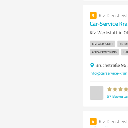
3
Kfz-Dienstleis
Car-Service Kr
Kfz-Werkstatt in O
KFZ-WERKSTATT
AUTO
ACHSVERMESSUNG
HA
Bruchstraße 96
info@carservice-kran
57
Bewertu
4
Kfz-Dienstleis