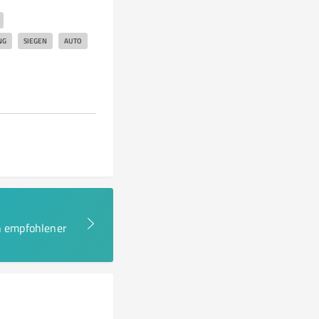
NG
SIEGEN
AUTO
en empfohlener