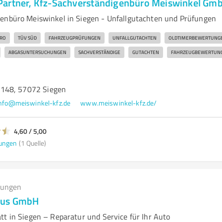
Partner, Kfz-Sachverständigenbüro Meiswinkel Gm
enbüro Meiswinkel in Siegen - Unfallgutachten und Prüfungen
RO
TÜV SÜD
FAHRZEUGPRÜFUNGEN
UNFALLGUTACHTEN
OLDTIMERBEWERTUNG
ABGASUNTERSUCHUNGEN
SACHVERSTÄNDIGE
GUTACHTEN
FAHRZEUGBEWERTUN
148, 57072 Siegen
nfo@meiswinkel-kfz.de
www.meiswinkel-kfz.de/
4,60 / 5,00
ungen
(1 Quelle)
tungen
aus GmbH
tt in Siegen – Reparatur und Service für Ihr Auto