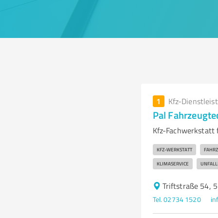
1
Kfz-Dienstleis
Pal Fahrzeugt
Kfz-Fachwerkstatt 
KFZ-WERKSTATT
FAHR
KLIMASERVICE
UNFALL
Triftstraße 54,
Tel. 02734 1520
in