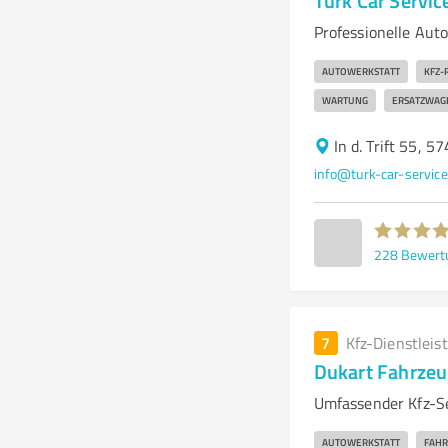
Turk Car Servic
Professionelle Aut
AUTOWERKSTATT
KFZ-
WARTUNG
ERSATZWAG
In d. Trift 55, 5
info@turk-car-service
228
Bewert
7
Kfz-Dienstleis
Dukart Fahrzeu
Umfassender Kfz-Se
AUTOWERKSTATT
FAHR