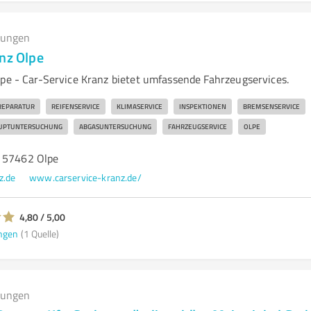
tungen
anz Olpe
lpe - Car-Service Kranz bietet umfassende Fahrzeugservices.
REPARATUR
REIFENSERVICE
KLIMASERVICE
INSPEKTIONEN
BREMSENSERVICE
UPTUNTERSUCHUNG
ABGASUNTERSUCHUNG
FAHRZEUGSERVICE
OLPE
, 57462 Olpe
z.de
www.carservice-kranz.de/
4,80 / 5,00
ngen
(1 Quelle)
tungen