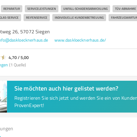
REPARATUR
SERVICELEISTUNGEN
UNFALL-SCHADENSABWICKLUNG
TÜV-ABNAHME
GLAS-SERVICE
REIFENSERVICE
INDIVIDUELLE KUNDENBETREUUNG
FAHRZEUGWARTU
ptweg 26, 57072 Siegen
nfo@daskloecknerhaus.de
www.daskloecknerhaus.de/
4,70 / 5,00
ngen
(1 Quelle)
Sie möchten auch hier gelistet werden?
Registrieren Sie sich jetzt und werden Sie ein von Kund
ProvenExpert!
tungen