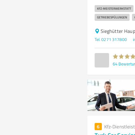
KFZ-MEISTERWERKSTATT
GETRIEBESPÜLUNGEN
Sieghütter Hau
Tel. 0271 317800
i
64
Bewertu
6
Kfz-Dienstleis