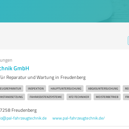
tungen
echnik GmbH
für Reparatur und Wartung in Freudenberg
ZEUGREPARATUR
INSPEKTION
HAUPTUNTERSUCHUNG
ABGASUNTERSUCHUNG
RE
INSTANDSETZUNG
FAHRASSISTENZSYSTEME
KFZ-TECHNIKER
MEISTERBETRIEB
FR
 57258 Freudenberg
fo@pal-fahrzeugtechnik.de
www.pal-fahrzeugtechnik.de/