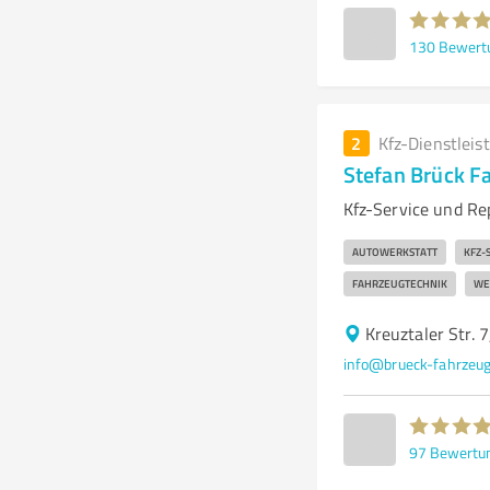
130
Bewert
2
Kfz-Dienstleis
Stefan Brück F
Kfz-Service und Re
AUTOWERKSTATT
KFZ-
FAHRZEUGTECHNIK
WE
Kreuztaler Str.
info@brueck-fahrzeug
97
Bewertu