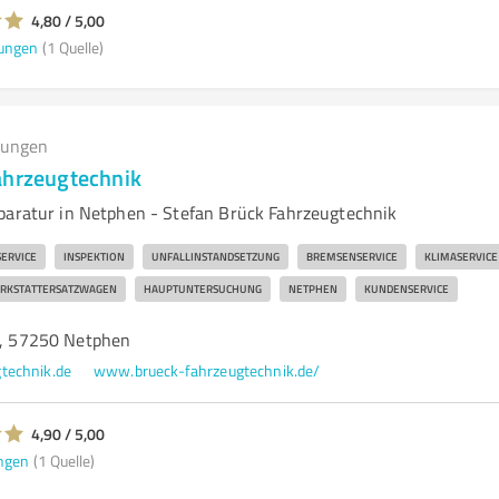
4,80 / 5,00
ungen
(1 Quelle)
tungen
ahrzeugtechnik
paratur in Netphen - Stefan Brück Fahrzeugtechnik
SERVICE
INSPEKTION
UNFALLINSTANDSETZUNG
BREMSENSERVICE
KLIMASERVICE
RKSTATTERSATZWAGEN
HAUPTUNTERSUCHUNG
NETPHEN
KUNDENSERVICE
 7, 57250 Netphen
technik.de
www.brueck-fahrzeugtechnik.de/
4,90 / 5,00
ngen
(1 Quelle)