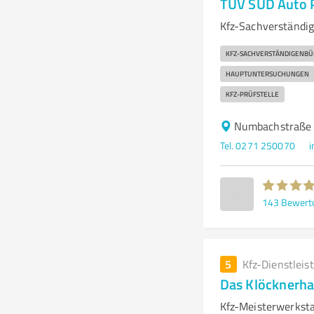
TÜV SÜD Auto 
Kfz-Sachverständig
KFZ-SACHVERSTÄNDIGENBÜ
HAUPTUNTERSUCHUNGEN
KFZ-PRÜFSTELLE
Numbachstraße 
Tel. 0271 250070
i
143
Bewert
5
Kfz-Dienstleis
Das Klöcknerh
Kfz-Meisterwerksta