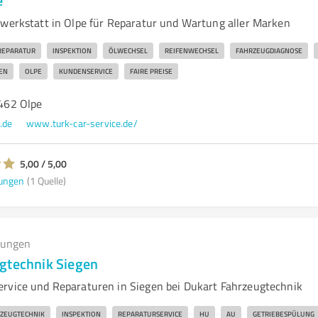
e
owerkstatt in Olpe für Reparatur und Wartung aller Marken
REPARATUR
INSPEKTION
ÖLWECHSEL
REIFENWECHSEL
FAHRZEUGDIAGNOSE
EN
OLPE
KUNDENSERVICE
FAIRE PREISE
7462 Olpe
.de
www.turk-car-service.de/
5,00 / 5,00
ungen
(1 Quelle)
tungen
gtechnik Siegen
rvice und Reparaturen in Siegen bei Dukart Fahrzeugtechnik
ZEUGTECHNIK
INSPEKTION
REPARATURSERVICE
HU
AU
GETRIEBESPÜLUNG