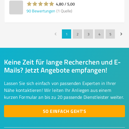
4,80 / 5,00
90
Bewertungen
(1 Quelle)
1
2
3
4
5
Keine Zeit für lange Recherchen und E-
Mails? Jetzt Angebote empfangen!
Lassen Sie sich einfach von passenden Experten in Ihrer
Nähe kontaktieren! Wir leiten Ihr Anliegen aus einem
kurzen Formular an bis zu 20 passende Dienstleister weiter.
SO EINFACH GEHT'S