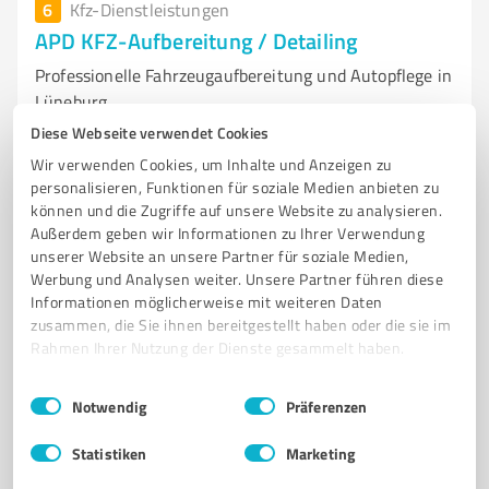
6
Kfz-Dienstleistungen
APD KFZ-Aufbereitung / Detailing
Professionelle Fahrzeugaufbereitung und Autopflege in
Lüneburg
Diese Webseite verwendet Cookies
FAHRZEUGAUFBEREITUNG
AUTOPFLEGE
LÜNEBURG
SMART REPAIR
Wir verwenden Cookies, um Inhalte und Anzeigen zu
GERUCHSBESEITIGUNG
INNENREINIGUNG
AUSSENPOLIERUNG
personalisieren, Funktionen für soziale Medien anbieten zu
LEASINGRÜCKLÄUFER
PROFESSIONELLE AUTOPFLEGE
können und die Zugriffe auf unsere Website zu analysieren.
Außerdem geben wir Informationen zu Ihrer Verwendung
HOCHWERTIGE MATERIALIEN
KUNDENSERVICE
unserer Website an unsere Partner für soziale Medien,
POSITIVE BEWERTUNGEN
Werbung und Analysen weiter. Unsere Partner führen diese
Informationen möglicherweise mit weiteren Daten
Vor dem Bardowicker Tore 41, 21339 Lüneburg
zusammen, die Sie ihnen bereitgestellt haben oder die sie im
info@apd-autoaufbereitung.de
apd-autoaufbereitung.de/
Rahmen Ihrer Nutzung der Dienste gesammelt haben.
Einwilligungsauswahl
Impressum
|
Datenschutzbestimmungen
Notwendig
Präferenzen
4,90 / 5,00
239
Bewertungen
(1 Quelle)
Statistiken
Marketing