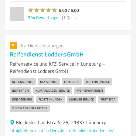
5,00 / 5,00
394
Bewertungen
(1 Quelle)
5
Kfz-Dienstleistungen
Reifendienst Lodders GmbH
Reifenservice und KFZ-Service in Lüneburg –
Reifendienst Lodders GmbH
REIFENSERVICE
KFZ-SERVICE
LÜNEBURG
REIFENMONTAGE
INSPEKTION
KLIMAANLAGEN-SERVICE
KFZ-REPARATUREN
EINLAGERUNG
FLOTTENKUNDEN
MOBILER SERVICE
FIRST STOP
ZUVERLÄSSIGER PARTNER
Bleckeder Landstraße 25, 21337 Lüneburg
info@reifendienst-lodders.de
reifendienst-lodders.de/