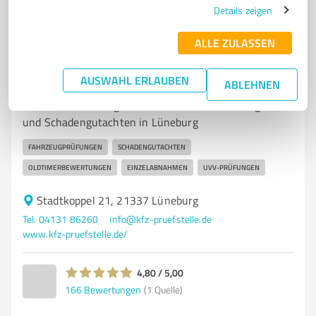
Details zeigen
7
Kfz-Dienstleistungen
ALLE ZULASSEN
von Hebel Ingenieurbüro, von Hebel
Fahrzeugtechnik GmbH, GTÜ Kfz-Prüfstelle,
AUSWAHL ERLAUBEN
Kfz Gutachter Lüneburg, Schadengutachten
ABLEHNEN
von Hebel Fahrzeugtechnik GmbH – Kfz-Prüfungen
und Schadengutachten in Lüneburg
FAHRZEUGPRÜFUNGEN
SCHADENGUTACHTEN
OLDTIMERBEWERTUNGEN
EINZELABNAHMEN
UVV-PRÜFUNGEN
Stadtkoppel 21, 21337 Lüneburg
Tel. 04131 86260
info@kfz-pruefstelle.de
www.kfz-pruefstelle.de/
4,80 / 5,00
166
Bewertungen
(1 Quelle)