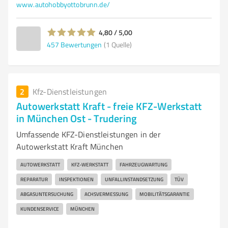
www.autohobbyottobrunn.de/
4,80 / 5,00
457
Bewertungen
(1 Quelle)
2
Kfz-Dienstleistungen
Autowerkstatt Kraft - freie KFZ-Werkstatt
in München Ost - Trudering
Umfassende KFZ-Dienstleistungen in der
Autowerkstatt Kraft München
AUTOWERKSTATT
KFZ-WERKSTATT
FAHRZEUGWARTUNG
REPARATUR
INSPEKTIONEN
UNFALLINSTANDSETZUNG
TÜV
ABGASUNTERSUCHUNG
ACHSVERMESSUNG
MOBILITÄTSGARANTIE
KUNDENSERVICE
MÜNCHEN