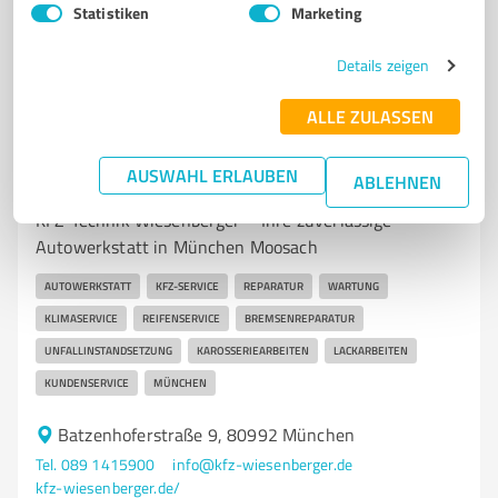
Statistiken
Marketing
4,70 / 5,00
142
Bewertungen
(1 Quelle)
Details zeigen
ALLE ZULASSEN
7
Kfz-Dienstleistungen
AUSWAHL ERLAUBEN
KFZ-Technik Wiesenberger München
ABLEHNEN
KFZ-Technik Wiesenberger – Ihre zuverlässige
Autowerkstatt in München Moosach
AUTOWERKSTATT
KFZ-SERVICE
REPARATUR
WARTUNG
KLIMASERVICE
REIFENSERVICE
BREMSENREPARATUR
UNFALLINSTANDSETZUNG
KAROSSERIEARBEITEN
LACKARBEITEN
KUNDENSERVICE
MÜNCHEN
Batzenhoferstraße 9, 80992 München
Tel. 089 1415900
info@kfz-wiesenberger.de
kfz-wiesenberger.de/