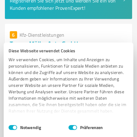
Registrieren Sie sich jetzt und werden Sie ein von
Kunden empfohlener ProvenExpert!
6
Kfz-Dienstleistungen
Tempo Müller Auto GmbH
Diese Webseite verwendet Cookies
Autofachwerkstatt in München für Inspektion,
Wir verwenden Cookies, um Inhalte und Anzeigen zu
Reparatur und Fahrzeugpflege
personalisieren, Funktionen für soziale Medien anbieten zu
AUTOFACHWERKSTATT
KFZ-DIENSTLEISTUNGEN
INSPEKTION
können und die Zugriffe auf unsere Website zu analysieren.
Außerdem geben wir Informationen zu Ihrer Verwendung
ÖLWECHSEL
UNFALLINSTANDSETZUNG
BREMSENSERVICE
unserer Website an unsere Partner für soziale Medien,
FAHRZEUGPFLEGE
MÜNCHEN
REPARATUR
KUNDENBERATUNG
Werbung und Analysen weiter. Unsere Partner führen diese
Informationen möglicherweise mit weiteren Daten
TERMINTREUE
FAHRZEUGAUFBEREITUNG
zusammen, die Sie ihnen bereitgestellt haben oder die sie im
Rahmen Ihrer Nutzung der Dienste gesammelt haben.
Adi-Maislinger-Straße 9, 81373 München
Tel. 089 7602060
info@tempo-mueller.de
Einwilligungsauswahl
Impressum
|
Datenschutzbestimmungen
tempo-mueller.de/
Notwendig
Präferenzen