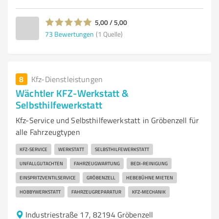
5,00 / 5,00
73
Bewertungen
(1 Quelle)
8
Kfz-Dienstleistungen
Wächtler KFZ-Werkstatt &
Selbsthilfewerkstatt
Kfz-Service und Selbsthilfewerkstatt in Gröbenzell für
alle Fahrzeugtypen
KFZ-SERVICE
WERKSTATT
SELBSTHILFEWERKSTATT
UNFALLGUTACHTEN
FAHRZEUGWARTUNG
BEDI-REINIGUNG
EINSPRITZVENTILSERVICE
GRÖBENZELL
HEBEBÜHNE MIETEN
HOBBYWERKSTATT
FAHRZEUGREPARATUR
KFZ-MECHANIK
Industriestraße 17, 82194 Gröbenzell