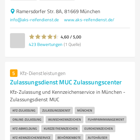
Ramersdorfer Str. 8A, 81669 München
info@aks-reifendienst.de
www.aks-reifendienst.de/
4,60 / 5,00
423
Bewertungen
(1 Quelle)
5
Kfz-Dienstleistungen
Zulassungsdienst MUC Zulassungscenter
Kfz-Zulassung und Kennzeichenservice in München -
Zulassungsdienst MUC
KFZ-ZULASSUNG
ZULASSUNGSDIENST
MÜNCHEN
ONLINE-ZULASSUNG
WUNSCHKENNZEICHEN
FUHRPARKMANAGEMENT
KFZ-ABMELDUNG
KURZZEITKENNZEICHEN
EUROKENNZEICHEN
KFZ-KENNZEICHENSERVICE
BEHÖRDENBOTE
AUTOHÄUSER