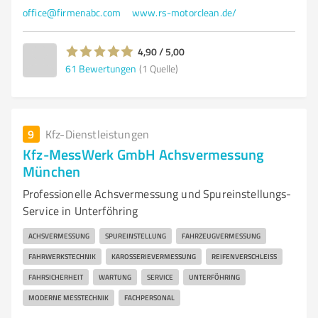
office@firmenabc.com
www.rs-motorclean.de/
4,90 / 5,00
61
Bewertungen
(1 Quelle)
9
Kfz-Dienstleistungen
Kfz-MessWerk GmbH Achsvermessung
München
Professionelle Achsvermessung und Spureinstellungs-
Service in Unterföhring
ACHSVERMESSUNG
SPUREINSTELLUNG
FAHRZEUGVERMESSUNG
FAHRWERKSTECHNIK
KAROSSERIEVERMESSUNG
REIFENVERSCHLEISS
FAHRSICHERHEIT
WARTUNG
SERVICE
UNTERFÖHRING
MODERNE MESSTECHNIK
FACHPERSONAL