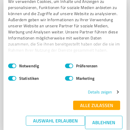
AUSBEULEN OHNE LACKIEREN
DELLENREPARATUR
HAGELSCHÄDEN
Wir verwenden Cookies, um Inhalte und Anzeigen zu
personalisieren, Funktionen für soziale Medien anbieten zu
PARKREMPLER
KFZ-DIENSTLEISTUNGEN
können und die Zugriffe auf unsere Website zu analysieren.
Außerdem geben wir Informationen zu Ihrer Verwendung
Gutenbergstraße 12, 30823 Garbsen
unserer Website an unsere Partner für soziale Medien,
info@beulendoktor-garbsen.de
Werbung und Analysen weiter. Unsere Partner führen diese
www.beulendoktor-garbsen.de/
Informationen möglicherweise mit weiteren Daten
zusammen, die Sie ihnen bereitgestellt haben oder die sie im
Rahmen Ihrer Nutzung der Dienste gesammelt haben.
4,90 / 5,00
35
Bewertungen
(1 Quelle)
Einwilligungsauswahl
Impressum
|
Datenschutzbestimmungen
Notwendig
Präferenzen
Statistiken
Marketing
7
Kfz-Dienstleistungen
Details zeigen
Autoservice Herbst GmbH
Autoservice Herbst - Ihre zuverlässige Autowerkstatt
ALLE ZULASSEN
in Buchholz/Aller
AUSWAHL ERLAUBEN
AUTOSERVICE
AUTOWERKSTATT
BUCHHOLZ/ALLER
ABLEHNEN
FAHRZEUGREPARATUR
INSPEKTION
NEUWAGEN