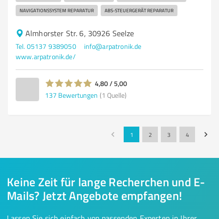
NAVIGATIONSSYSTEM REPARATUR
ABS-STEUERGERÄT REPARATUR
Almhorster Str. 6, 30926 Seelze
Tel. 05137 9389050
info@arpatronik.de
www.arpatronik.de/
4,80 / 5,00
137
Bewertungen
(1 Quelle)
1
2
3
4
Keine Zeit für lange Recherchen und E-
Mails? Jetzt Angebote empfangen!
Lassen Sie sich einfach von passenden Experten in Ihrer