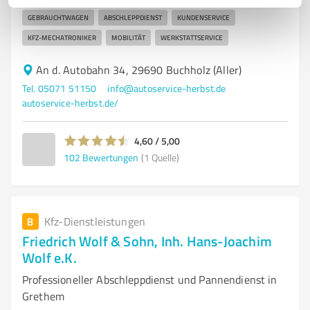
GEBRAUCHTWAGEN
ABSCHLEPPDIENST
KUNDENSERVICE
KFZ-MECHATRONIKER
MOBILITÄT
WERKSTATTSERVICE
An d. Autobahn 34, 29690 Buchholz (Aller)
Tel. 05071 51150
info@autoservice-herbst.de
autoservice-herbst.de/
4,60 / 5,00
102
Bewertungen
(1 Quelle)
8
Kfz-Dienstleistungen
Friedrich Wolf & Sohn, Inh. Hans-Joachim
Wolf e.K.
Professioneller Abschleppdienst und Pannendienst in
Grethem