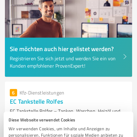
Sie möchten auch hier gelistet werden?
Registrieren Sie sich jetzt und werden Sie ein von
Kunden empfohlener ProvenExpert!
6
Kfz-Dienstleistungen
EC Tankstelle Rolfes
EC Tankstelle Rolfes – Tanken, Waschen, Heizöl und
Tankkartenservice vor Ort
Diese Webseite verwendet Cookies
Wir verwenden Cookies, um Inhalte und Anzeigen zu
TANKEN
FAHRZEUGWÄSCHE
HEIZÖL-LIEFERUNG
TANKKARTE
personalisieren, Funktionen für soziale Medien anbieten zu