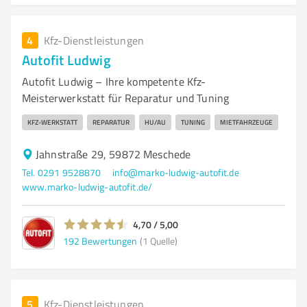
4
Kfz-Dienstleistungen
Autofit Ludwig
Autofit Ludwig – Ihre kompetente Kfz-
Meisterwerkstatt für Reparatur und Tuning
KFZ-WERKSTATT
REPARATUR
HU/AU
TUNING
MIETFAHRZEUGE
Jahnstraße 29, 59872 Meschede
Tel. 0291 9528870
info@marko-ludwig-autofit.de
www.marko-ludwig-autofit.de/
4,70 / 5,00
192
Bewertungen
(1 Quelle)
5
Kfz-Dienstleistungen