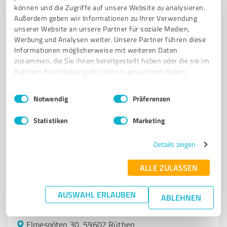
KFZ-DIENSTLEISTUNGEN
können und die Zugriffe auf unsere Website zu analysieren.
Außerdem geben wir Informationen zu Ihrer Verwendung
Hoppecker Str. 57, 59929 Brilon
unserer Website an unsere Partner für soziale Medien,
info@paul-rolfes.de
www.paul-rolfes.de/
Werbung und Analysen weiter. Unsere Partner führen diese
Informationen möglicherweise mit weiteren Daten
zusammen, die Sie ihnen bereitgestellt haben oder die sie im
4,20 / 5,00
Rahmen Ihrer Nutzung der Dienste gesammelt haben.
123
Bewertungen
(1 Quelle)
Einwilligungsauswahl
Impressum
|
Datenschutzbestimmungen
Notwendig
Präferenzen
Statistiken
Marketing
7
Kfz-Dienstleistungen
KFZ-KERN GmbH Rüthen
Details zeigen
KFZ-KERN GmbH Rüthen – Werkstatt,
ALLE ZULASSEN
Abschleppdienst, Lackiererei und E-Mobilität
KFZ-WERKSTATT
ABSCHLEPPDIENST
LACKIEREREI
E-MOBILITÄT
AUSWAHL ERLAUBEN
ABLEHNEN
RÄDERKONFIGURATOR
Elmespöten 30, 59602 Rüthen