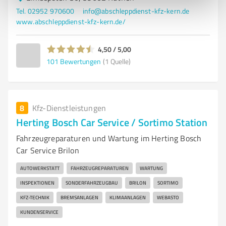
Tel. 02952 970600
info@abschleppdienst-kfz-kern.de
www.abschleppdienst-kfz-kern.de/
4,50 / 5,00
101
Bewertungen
(1 Quelle)
8
Kfz-Dienstleistungen
Herting Bosch Car Service / Sortimo Station
Fahrzeugreparaturen und Wartung im Herting Bosch
Car Service Brilon
AUTOWERKSTATT
FAHRZEUGREPARATUREN
WARTUNG
INSPEKTIONEN
SONDERFAHRZEUGBAU
BRILON
SORTIMO
KFZ-TECHNIK
BREMSANLAGEN
KLIMAANLAGEN
WEBASTO
KUNDENSERVICE