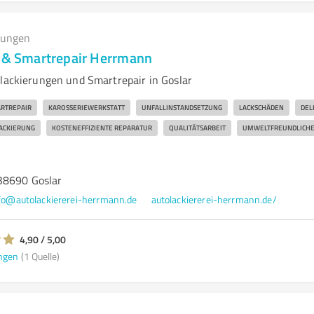
tungen
i & Smartrepair Herrmann
olackierungen und Smartrepair in Goslar
RTREPAIR
KAROSSERIEWERKSTATT
UNFALLINSTANDSETZUNG
LACKSCHÄDEN
DEL
ACKIERUNG
KOSTENEFFIZIENTE REPARATUR
QUALITÄTSARBEIT
UMWELTFREUNDLICHE
38690 Goslar
fo@autolackiererei-herrmann.de
autolackiererei-herrmann.de/
4,90 / 5,00
ngen
(1 Quelle)