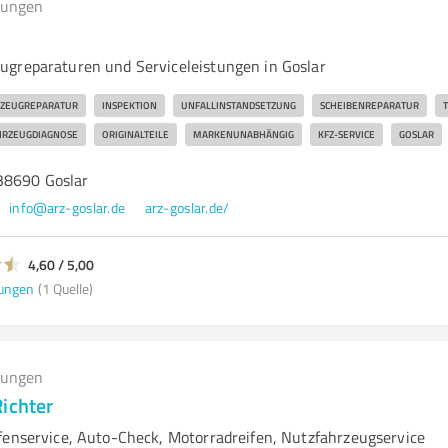
tungen
greparaturen und Serviceleistungen in Goslar
ZEUGREPARATUR
INSPEKTION
UNFALLINSTANDSETZUNG
SCHEIBENREPARATUR
HRZEUGDIAGNOSE
ORIGINALTEILE
MARKENUNABHÄNGIG
KFZ-SERVICE
GOSLAR
38690 Goslar
info@arz-goslar.de
arz-goslar.de/
4,60 / 5,00
ungen
(1 Quelle)
tungen
ichter
fenservice, Auto-Check, Motorradreifen, Nutzfahrzeugservice