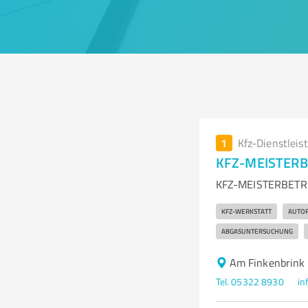
1
Kfz-Dienstleis
KFZ-MEISTERBE
KFZ-MEISTERBETRIE
KFZ-WERKSTATT
AUTO
ABGASUNTERSUCHUNG
Am Finkenbrink
Tel. 05322 8930
in