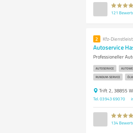
121
Bewert
2
Kfz-Dienstleis
Autoservice Has
Professioneller Au
AUTOSERVICE
AUTOWE
RUNDUM-SERVICE
ÖLW
Trift 2, 38855 
Tel. 03943 69070
i
134
Bewert