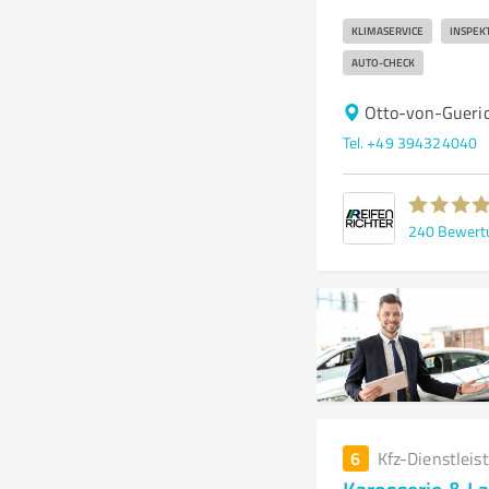
KLIMASERVICE
INSPEK
AUTO-CHECK
Otto-von-Gueri
Tel. +49 394324040
240
Bewert
6
Kfz-Dienstleis