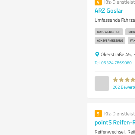
4
Kfz-Dienstleis
ARZ Goslar
Umfassende Fahrzeu
AUTOWERKSTATT
FAHR
ACHSVERMESSUNG
FA
Okerstraße 45, 
Tel. 05324 7869060
262
Bewert
5
Kfz-Dienstleis
pointS Reifen-R
Reifenwechsel, Rei