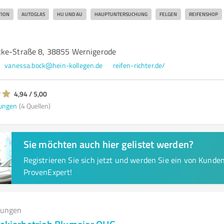
TION
AUTOGLAS
HU UND AU
HAUPTUNTERSUCHUNG
FELGEN
REIFENSHOP
cke-Straße 8, 38855 Wernigerode
vanessa.bock@hein-kollegen.de
reifen-richter.de/
4,94 / 5,00
ungen
(4 Quellen)
Sie möchten auch hier gelistet werden?
Registrieren Sie sich jetzt und werden Sie ein von Kund
ProvenExpert!
tungen