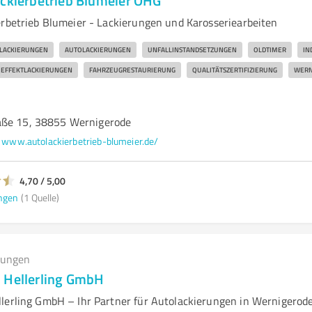
ackierbetrieb Blumeier OHG
erbetrieb Blumeier - Lackierungen und Karosseriearbeiten
LACKIERUNGEN
AUTOLACKIERUNGEN
UNFALLINSTANDSETZUNGEN
OLDTIMER
IN
EFFEKTLACKIERUNGEN
FAHRZEUGRESTAURIERUNG
QUALITÄTSZERTIFIZIERUNG
WERN
aße 15, 38855 Wernigerode
www.autolackierbetrieb-blumeier.de/
4,70 / 5,00
ngen
(1 Quelle)
tungen
 Hellerling GmbH
lerling GmbH – Ihr Partner für Autolackierungen in Wernigerod