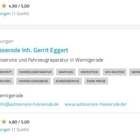
4,90 / 5,00
ungen
(1 Quelle)
tungen
serode Inh. Gerrit Eggert
toservice und Fahrzeugreparatur in Wernigerode
RKSTATT
FAHRZEUGREPARATUR
WARTUNG
INSPEKTION
KFZ-MEISTER
WERN
ECHSEL
FAHRZEUGDIAGNOSE
KUNDENSERVICE
FAIRE PREISE
Wernigerode
nfo@autoservice-hasserode.de
www.autoservice-hasserode.de/
4,80 / 5,00
ungen
(1 Quelle)