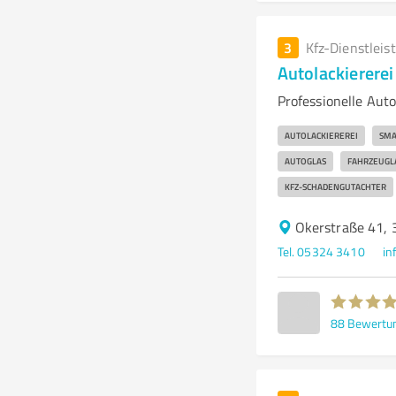
3
Kfz-Dienstleis
Autolackierere
Professionelle Aut
AUTOLACKIEREREI
SMA
AUTOGLAS
FAHRZEUGL
KFZ-SCHADENGUTACHTER
Okerstraße 41, 
Tel. 05324 3410
in
88
Bewertu