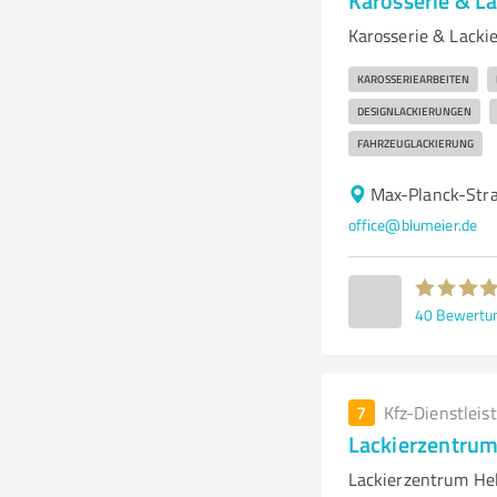
Karosserie & L
Karosserie & Lacki
KAROSSERIEARBEITEN
DESIGNLACKIERUNGEN
FAHRZEUGLACKIERUNG
Max-Planck-Str
office@blumeier.de
40
Bewertu
7
Kfz-Dienstleis
Lackierzentrum
Lackierzentrum Hel