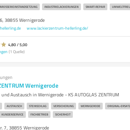
AROSSERIEINSTANDSETZUNG
INDUSTRIELACKIERUNGEN
SMART-REPAIR
UMWELTFREU
6, 38855 Wernigerode
ellerling.de
www.lackierzentrum-hellerling.de/
4,80 / 5,00
ngen
(1 Quelle)
tungen
ZENTRUM Wernigerode
r und Austausch in Wernigerode - KS AUTOGLAS ZENTRUM
AUSTAUSCH
STEINSCHLAG
VERSICHERUNG
WERNIGERODE
ORIGINAL-ERSATZ
KUNDENSERVICE
FACHBETRIEB
SICHERHEIT
tr. 7, 38855 Wernigerode