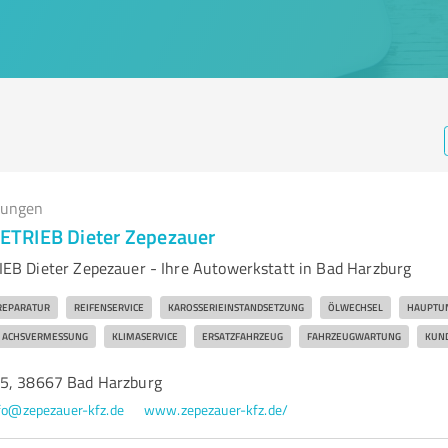
tungen
TRIEB Dieter Zepezauer
B Dieter Zepezauer - Ihre Autowerkstatt in Bad Harzburg
REPARATUR
REIFENSERVICE
KAROSSERIEINSTANDSETZUNG
ÖLWECHSEL
HAUPTU
ACHSVERMESSUNG
KLIMASERVICE
ERSATZFAHRZEUG
FAHRZEUGWARTUNG
KUND
 5, 38667 Bad Harzburg
fo@zepezauer-kfz.de
www.zepezauer-kfz.de/