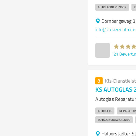
AUTOLACKIERUNGEN
K
Dornbergsweg 3
info@lackierzentrum-h
21
Bewertu
8
Kfz-Dienstleis
KS AUTOGLAS 
Autoglas Reparatu
AUTOGLAS
REPARATUR
SCHADENSABWICKLUNG
Halberstädter S